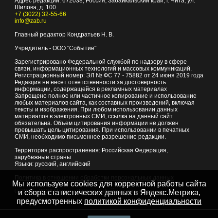
Адрес редакции:
672038
, Россия, Забайкальский край, г.
Чита
,
ул.
Шилова, д. 100
+7 (3022) 32-55-66
info@zab.ru
Главный редактор Кондратьев Н. В.
Учредитель - ООО "Событие"
Зарегистрировано Федеральной службой по надзору в сфере
связи, информационных технологий и массовых коммуникаций.
Регистрационный номер: ЭЛ № ФС 77 - 75882 от 24 июня 2019 года
Редакция не несет ответственности за достоверность
информации, содержащейся в рекламных материалах
Запрещено полное или частичное копирование и использование
любых материалов сайта, как составных произведений, включая
тексты и изображения. При любом использовании данных
материалов в электронных СМИ, ссылка на данный сайт
обязательна. Объем цитирования информации не должен
превышать цель цитирования. При использовании в печатных
СМИ, необходимо письменное разрешение редакции.
Территория распространения: Российская Федерация,
зарубежные страны
Языки: русский, английский
Политика в отношении обработки персональных данных
Мы используем cookies для корректной работы сайта
© 2007 - 2026
Портал Читы и Забайкальского края
и сбора статистических данных в Яндекс.Метрика,
предусмотренных
политикой конфиденциальности