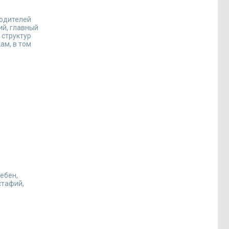
водителей
ий, главный
 структур
ам, в том
ебен,
стафий,