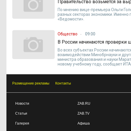
Правительство возьмется за вы
По мнению вице-премьера Ольги Гол
разных секторах экономики. Именно 
«Ведомости».
Общество
09:00
В России начинаются проверки 
Во всех субъектах России начинают
взаимодействии Минобрнауки и друг
министра образования и науки Мара
новому учебному году, сообщает ИТ
Размещение рекламы
Контакты
Новости
ZAB.RU
Статьи
ZAB.TV
Галерея
Афиша