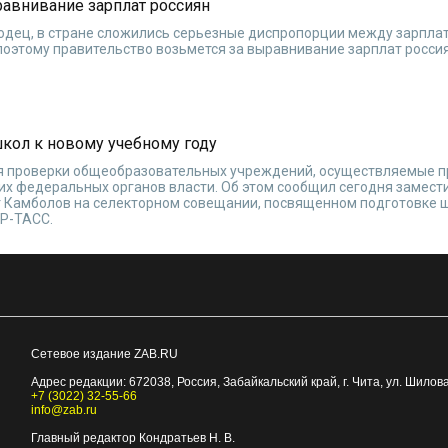
равнивание зарплат россиян
одец, в стране сложились серьезные диспропорции между зарпла
поэтому правительство возьмется за выравнивание зарплат росси
школ к новому учебному году
ся проверки общеобразовательных учреждений, осуществляемые п
их федеральных органов власти. Об этом сообщил сегодня замест
т Камболов на селекторном совещании, посвященном подготовке ш
АР-ТАСС.
Сетевое издание ZAB.RU
Адрес редакции:
672038
, Россия, Забайкальский край, г.
Чита
,
ул. Шилова
+7 (3022) 32-55-66
info@zab.ru
Главный редактор Кондратьев Н. В.