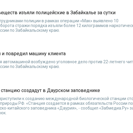
еществ изъяли полицейские в Забайкалье за сутки
отрудниками полиции в рамках операции «Мак» выявлено 10
оборота стражи порядка изъяли более 12 килограммов наркотичес
сии по Забайкальскому краю.
л и повредил машину клиента
я автомашиной возбуждено уголовное дело против 22-летнего чит
сии по Забайкальскому краю.
станцию создадут в Даурском заповеднике
приступили к созданию международной биологической станции ст
природы РФ. «Станция создается в рамках обязательств России п
ко-китайского заповедника «Даурия», - сообщил «Забмедиа.Ру» 
юк.