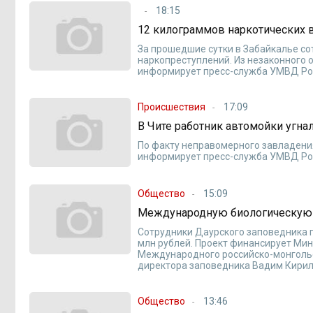
18:15
12 килограммов наркотических в
За прошедшие сутки в Забайкалье с
наркопреступлений. Из незаконного 
информирует пресс-служба УМВД Рос
Происшествия
17:09
В Чите работник автомойки угна
По факту неправомерного завладени
информирует пресс-служба УМВД Рос
Общество
15:09
Международную биологическую 
Сотрудники Даурского заповедника 
млн рублей. Проект финансирует Мин
Международного российско-монгольс
директора заповедника Вадим Кирил
Общество
13:46