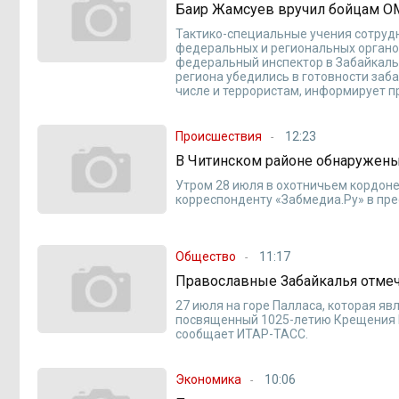
Баир Жамсуев вручил бойцам О
Тактико-специальные учения сотруд
федеральных и региональных органо
федеральный инспектор в Забайкаль
региона убедились в готовности заб
числе и террористам, информирует 
Происшествия
12:23
В Читинском районе обнаружены 
Утром 28 июля в охотничьем кордоне
корреспонденту «Забмедиа.Ру» в пр
Общество
11:17
Православные Забайкалья отмеч
27 июля на горе Палласа, которая я
посвященный 1025-летию Крещения Р
сообщает ИТАР-ТАСС.
Экономика
10:06