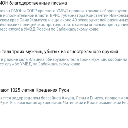
МОН благодарственные письма
ников ОМОН и СОБР краевого УМВД прошли в рамках сборов руко
в исполнительной власти. ВРИО губернатора Константин Ильковск
ском крае Баир Жамсуев и еще около 40 руководителей различных
айкальских полицейских противостоять самым опасным преступник
пресс-служба УМВД России по Забайкальскому краю.
тела троих мужчин, убитых из огнестрельного оружия
 в районе села Ильинка обнаружены тела троих мужчин, сообщили
есс-службе УМВД по Забайкальскому краю.
ают 1025-летие Крещения Руси
вляется водоразделом бассейнов Амура, Лены и Енисея, прошел мол
уси. Его возглавил архиепископ Читинский и Краснокаменский Ев