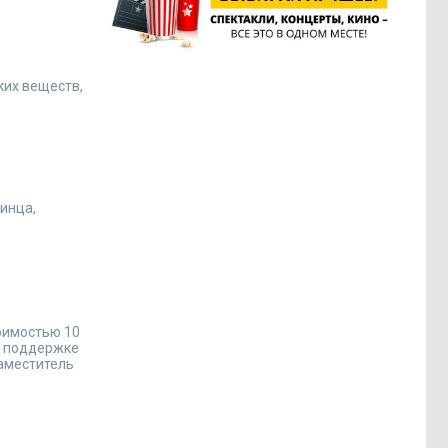
ких веществ,
инца,
оимостью 10
о поддержке
заместитель