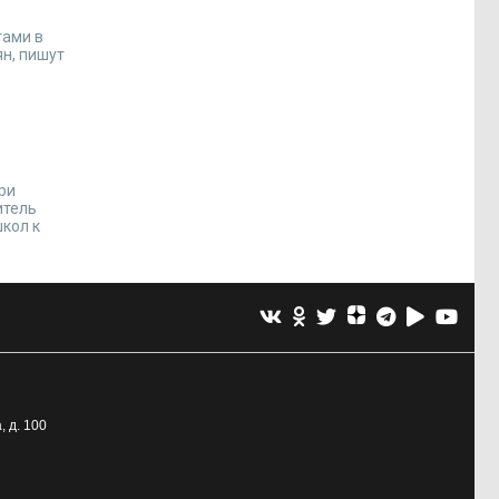
тами в
ян, пишут
ри
итель
кол к
, д. 100