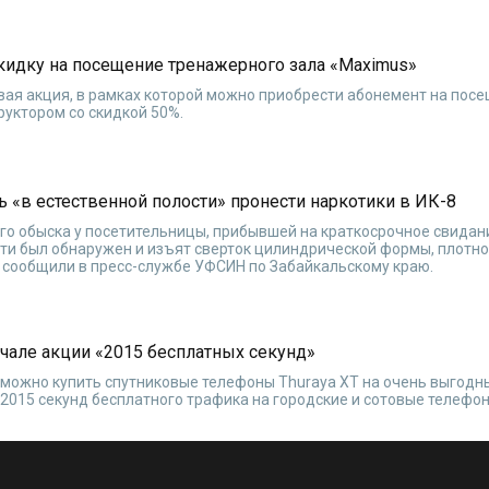
кидку на посещение тренажерного зала «Maximus»
овая акция, в рамках которой можно приобрести абонемент на пос
руктором со скидкой 50%.
 «в естественной полости» пронести наркотики в ИК-8
ого обыска у посетительницы, прибывшей на краткосрочное свидан
сти был обнаружен и изъят сверток цилиндрической формы, плотн
» сообщили в пресс-службе УФСИН по Забайкальскому краю.
чале акции «2015 бесплатных секунд»
а можно купить спутниковые телефоны Thuraya XT на очень выгодн
015 секунд бесплатного трафика на городские и сотовые телефон