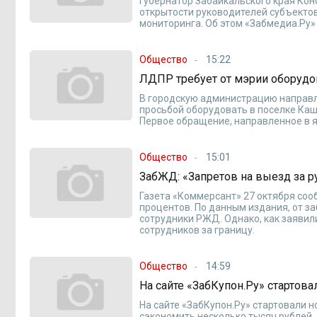
Губернатор Забайкальского края Ко
открытости руководителей субъекто
мониторинга. Об этом «Забмедиа.Ру»
Общество
15:22
ЛДПР требует от мэрии оборуд
В городскую администрацию направл
просьбой оборудовать в поселке Ка
Первое обращение, направленное в я
Общество
15:01
ЗабЖД: «Запретов на выезд за р
Газета «Коммерсант» 27 октября соо
процентов. По данным издания, от 
сотрудники РЖД. Однако, как заявил
сотрудников за границу.
Общество
14:59
На сайте «ЗабКупон.Ру» стартова
На сайте «ЗабКупон.Ру» стартовали 
сэкономить несколько тысяч рублей.