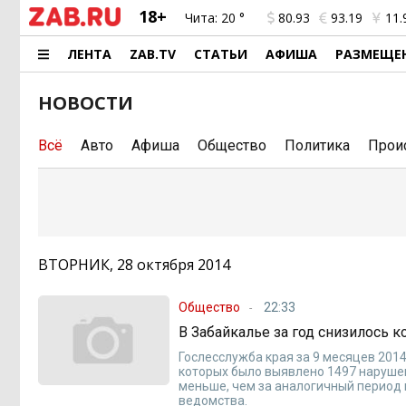
18+
Чита:
20 °
80.93
93.19
11.
ЛЕНТА
ZAB.TV
СТАТЬИ
АФИША
РАЗМЕЩЕ
НОВОСТИ
Всё
Авто
Афиша
Общество
Политика
Прои
ВТОРНИК, 28 октября 2014
Общество
22:33
В Забайкалье за год снизилось 
Гослесслужба края за 9 месяцев 201
которых было выявлено 1497 нарушен
меньше, чем за аналогичный период 
ведомства.