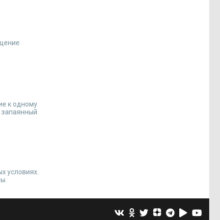
ещение
ие к одному
о запаянный
ых условиях.
ы.