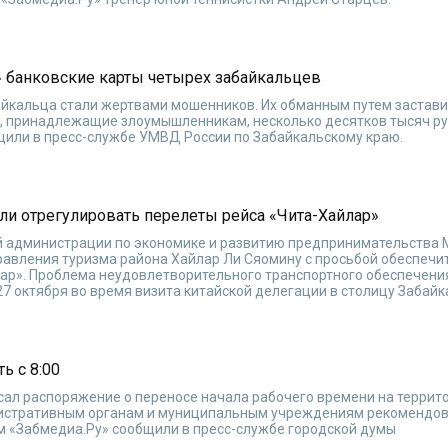
» банковские карты четырех забайкальцев
байкальца стали жертвами мошенников. Их обманным путем застав
та, принадлежащие злоумышленникам, несколько десятков тысяч ру
щили в пресс-службе УМВД России по Забайкальскому краю.
ли отрегулировать перелеты рейса «Чита-Хайлар»
й администрации по экономике и развитию предпринимательства
равления туризма района Хайлар Ли Сяомину с просьбой обеспечи
лар». Проблема неудовлетворительного транспортного обеспечени
 октября во время визита китайской делегации в столицу Забайк
ь с 8:00
сал распоряжение о переносе начала рабочего времени на террит
инистративным органам и муниципальным учреждениям рекомендо
том «Забмедиа.Ру» сообщили в пресс-службе городской думы