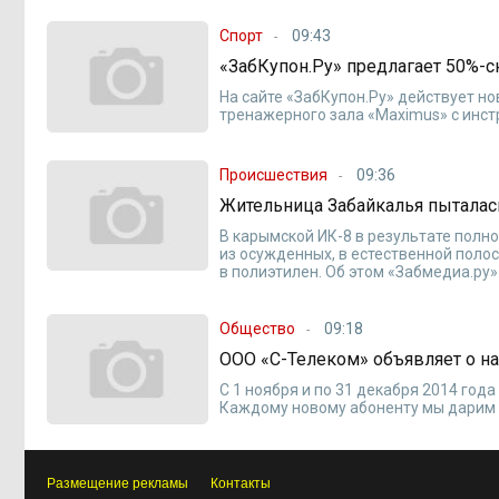
Спорт
09:43
«ЗабКупон.Ру» предлагает 50%-с
На сайте «ЗабКупон.Ру» действует н
тренажерного зала «Maximus» с инст
Происшествия
09:36
Жительница Забайкалья пыталась
В карымской ИК-8 в результате полн
из осужденных, в естественной поло
в полиэтилен. Об этом «Забмедиа.ру
Общество
09:18
ООО «С-Телеком» объявляет о на
С 1 ноября и по 31 декабря 2014 год
Каждому новому абоненту мы дарим 2
Размещение рекламы
Контакты