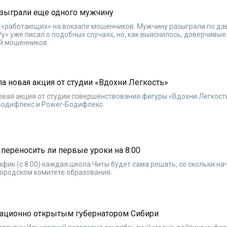
азыграли еще одного мужчину
 «работающих» на вокзале мошенников. Мужчину разыграли по да
у» уже писал о подобных случаях, но, как выяснилось, доверчивы
ей мошенников.
ла новая акция от студии «Вдохни Легкость»
новая акция от студии совершенствования фигуры «Вдохни Легкост
 Бодифлекс и Power-Бодифлекс.
переносить ли первые уроки на 8:00
фик (с 8:00) каждая школа Читы будет сама решать, со скольки на
городском комитете образования.
ационно открытым губернатором Сибири