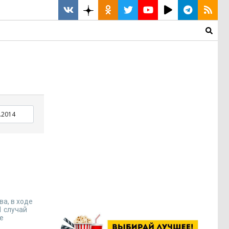
а, в ходе
1 случай
бе