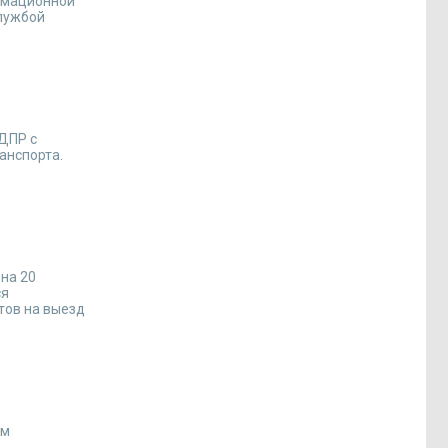
ормационной
службой
ДПР с
анспорта.
 на 20
ся
тов на выезд
ам