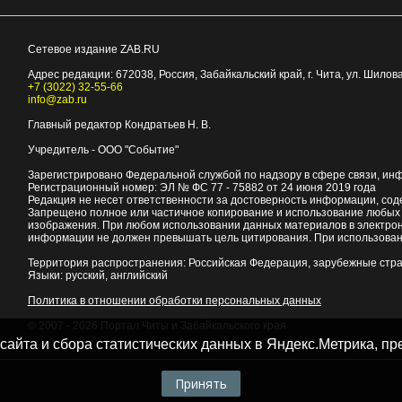
Сетевое издание ZAB.RU
Адрес редакции:
672038
, Россия, Забайкальский край, г.
Чита
,
ул. Шилова
+7 (3022) 32-55-66
info@zab.ru
Главный редактор Кондратьев Н. В.
Учредитель - ООО "Событие"
Зарегистрировано Федеральной службой по надзору в сфере связи, ин
Регистрационный номер: ЭЛ № ФС 77 - 75882 от 24 июня 2019 года
Редакция не несет ответственности за достоверность информации, со
Запрещено полное или частичное копирование и использование любых м
изображения. При любом использовании данных материалов в электро
информации не должен превышать цель цитирования. При использован
Территория распространения: Российская Федерация, зарубежные стр
Языки: русский, английский
Политика в отношении обработки персональных данных
© 2007 - 2026
Портал Читы и Забайкальского края
 сайта и сбора статистических данных в Яндекс.Метрика, 
Принять