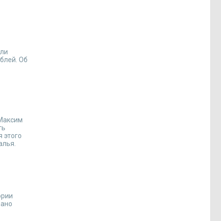
или
блей. Об
 Максим
ть
я этого
алья.
ории
вано