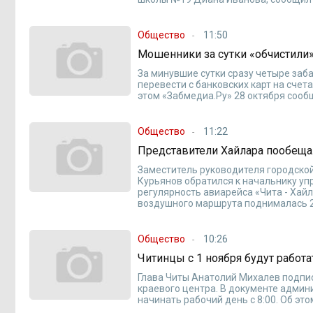
Общество
11:50
Мошенники за сутки «обчистили
За минувшие сутки сразу четыре за
перевести с банковских карт на сче
этом «Забмедиа.Ру» 28 октября сооб
Общество
11:22
Представители Хайлара пообеща
Заместитель руководителя городско
Курьянов обратился к начальнику уп
регулярность авиарейса «Чита - Хай
воздушного маршрута поднималась 27
Общество
10:26
Читинцы с 1 ноября будут работат
Глава Читы Анатолий Михалев подпи
краевого центра. В документе адм
начинать рабочий день с 8:00. Об э