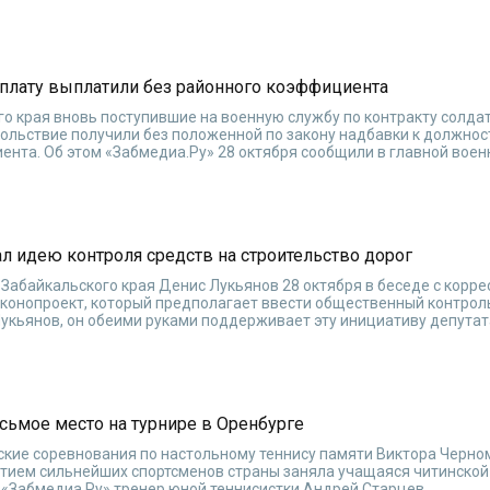
рплату выплатили без районного коэффициента
го края вновь поступившие на военную службу по контракту солда
ольствие получили без положенной по закону надбавки к должно
ента. Об этом «Забмедиа.Ру» 28 октября сообщили в главной воен
л идею контроля средств на строительство дорог
Забайкальского края Денис Лукьянов 28 октября в беседе с корр
конопроект, который предполагает ввести общественный контрол
Лукьянов, он обеими руками поддерживает эту инициативу депута
осьмое место на турнире в Оренбурге
ские соревнования по настольному теннису памяти Виктора Черно
стием сильнейших спортсменов страны заняла учащаяся читинской
«Забмедиа.Ру» тренер юной теннисистки Андрей Старцев.