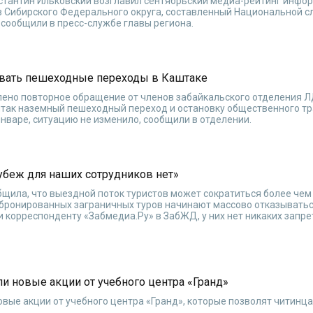
нстантин Ильковский возглавил сентябрьский медиа-рейтинг инф
в Сибирского Федерального округа, составленный Национальной 
 сообщили в пресс-службе главы региона.
овать пешеходные переходы в Каштаке
ено повторное обращение от членов забайкальского отделения Л
штак наземный пешеходный переход и остановку общественного тр
нваре, ситуацию не изменило, сообщили в отделении.
убеж для наших сотрудников нет»
бщила, что выездной поток туристов может сократиться более чем
забронированных заграничных туров начинают массово отказывать
и корреспонденту «Забмедиа.Ру» в ЗабЖД, у них нет никаких запре
ли новые акции от учебного центра «Гранд»
новые акции от учебного центра «Гранд», которые позволят читинц