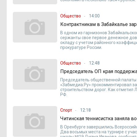
Общество
14:00
Контрактникам в Забайкалье за
В одном из гарнизонов Забайкальско
сержанты свое первое денежное дов
окладу с учетом районного коэффици
прокуратуре России.
Общество
12:48
Председатель ОП края поддержа
Председатель общественной палаты 
«Забмедиа.Ру» прокомментировал за
строительством дорог. Как отметил 
РФ.
Спорт
12:18
Читинская теннисистка заняла в
В Оренбурге завершились Всероссий
Два восьмых места на турнире с уча
школы №19 Диана Иванова, сообщил 