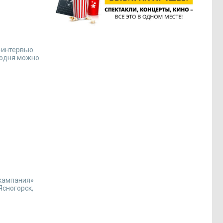
н-интервью
годня можно
 кампания»
Ясногорск,