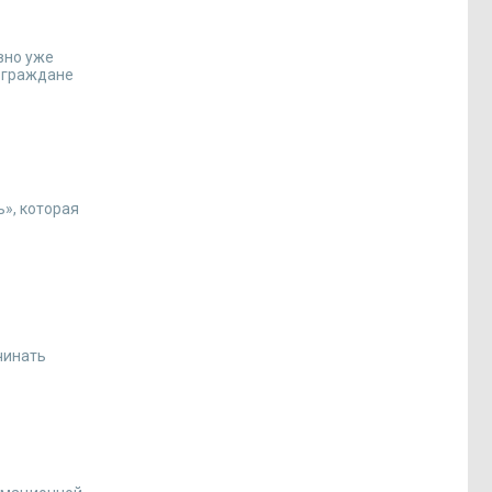
вно уже
е граждане
ь», которая
чинать