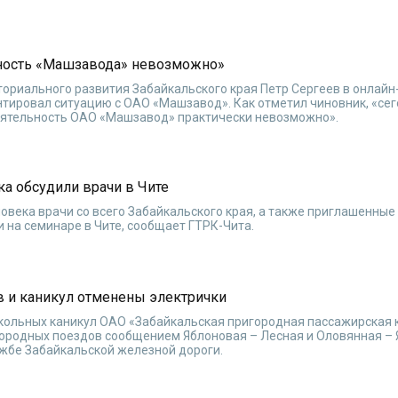
ьность «Машзавода» невозможно»
ориального развития Забайкальского края Петр Сергеев в онлай
нтировал ситуацию с ОАО «Машзавод». Как отметил чиновник, «се
деятельность ОАО «Машзавод» практически невозможно».
ка обсудили врачи в Чите
ловека врачи со всего Забайкальского края, а также приглашенные
на семинаре в Чите, сообщает ГТРК-Чита.
в и каникул отменены электрички
школьных каникул ОАО «Забайкальская пригородная пассажирская
ородных поездов сообщением Яблоновая – Лесная и Оловянная – 
ужбе Забайкальской железной дороги.