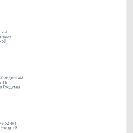
ты и
стному
ной
еспондентом
ь за
та Госдумы
мырдина.
 средней