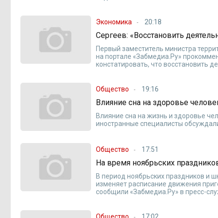
Экономика
20:18
Сергеев: «Восстановить деятел
Первый заместитель министра террит
на портале «Забмедиа.Ру» прокомме
констатировать, что восстановить 
Общество
19:16
Влияние сна на здоровье челове
Влияние сна на жизнь и здоровье че
иностранные специалисты обсуждали 
Общество
17:51
На время ноябрьских празднико
В период ноябрьских праздников и 
изменяет расписание движения приг
сообщили «Забмедиа.Ру» в пресс-сл
Общество
17:02