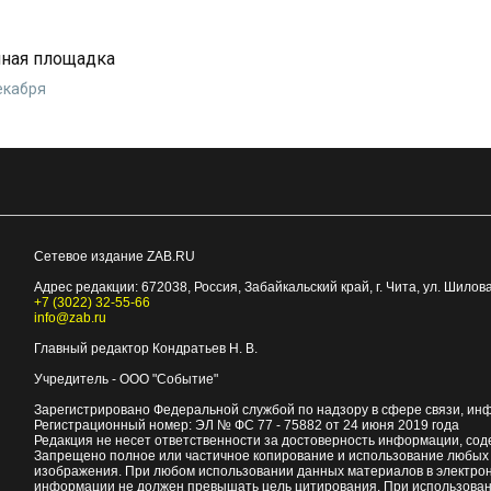
йная площадка
екабря
Сетевое издание ZAB.RU
Адрес редакции:
672038
, Россия, Забайкальский край, г.
Чита
,
ул. Шилова
+7 (3022) 32-55-66
info@zab.ru
Главный редактор Кондратьев Н. В.
Учредитель - ООО "Событие"
Зарегистрировано Федеральной службой по надзору в сфере связи, ин
Регистрационный номер: ЭЛ № ФС 77 - 75882 от 24 июня 2019 года
Редакция не несет ответственности за достоверность информации, со
Запрещено полное или частичное копирование и использование любых м
изображения. При любом использовании данных материалов в электро
информации не должен превышать цель цитирования. При использован