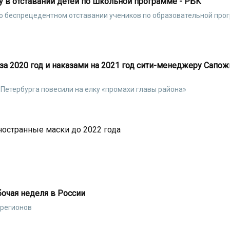
 в отставании детей по школьной программе - РБК
о беспрецедентном отставании учеников по образовательной про
 за 2020 год и наказами на 2021 год сити-менеджеру Сапо
 Петербурга повесили на елку «промахи главы района»
ностранные маски до 2022 года
бочая неделя в России
 регионов