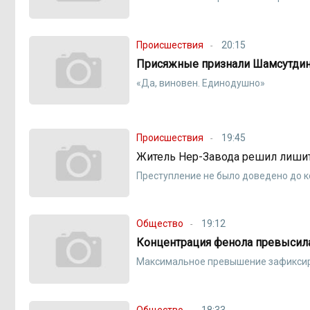
Происшествия
20:15
Присяжные признали Шамсутдин
«Да, виновен. Единодушно»
Происшествия
19:45
Житель Нер-Завода решил лиши
Преступление не было доведено до 
Общество
19:12
Концентрация фенола превысила
Максимальное превышение зафиксир
Общество
18:33