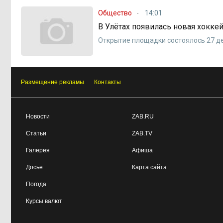
Общество
14:01
В Улётах появилась новая хокке
Открытие площадки состоялось 27 д
Размещение рекламы
Контакты
Новости
ZAB.RU
Статьи
ZAB.TV
Галерея
Афиша
Досье
Карта сайта
Погода
Курсы валют