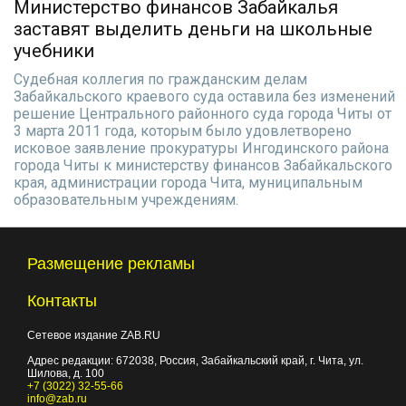
Министерство финансов Забайкалья
заставят выделить деньги на школьные
учебники
Судебная коллегия по гражданским делам
Забайкальского краевого суда оставила без изменений
решение Центрального районного суда города Читы от
3 марта 2011 года, которым было удовлетворено
исковое заявление прокуратуры Ингодинского района
города Читы к министерству финансов Забайкальского
края, администрации города Чита, муниципальным
образовательным учреждениям.
Размещение рекламы
Контакты
Сетевое издание ZAB.RU
Адрес редакции:
672038
, Россия, Забайкальский край, г.
Чита
,
ул.
Шилова, д. 100
+7 (3022) 32-55-66
info@zab.ru