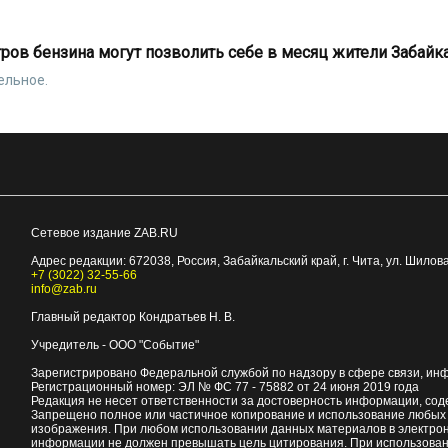
тров бензина могут позволить себе в месяц жители Забайк
ельное.
Сетевое издание ZAB.RU
Адрес редакции:
672038
, Россия, Забайкальский край, г.
Чита
,
ул. Шилова
+7 (3022) 32-55-66
info@zab.ru
Главный редактор Кондратьев Н. В.
Учредитель - ООО "Событие"
Зарегистрировано Федеральной службой по надзору в сфере связи, ин
Регистрационный номер: ЭЛ № ФС 77 - 75882 от 24 июня 2019 года
Редакция не несет ответственности за достоверность информации, со
Запрещено полное или частичное копирование и использование любых м
изображения. При любом использовании данных материалов в электро
информации не должен превышать цель цитирования. При использован