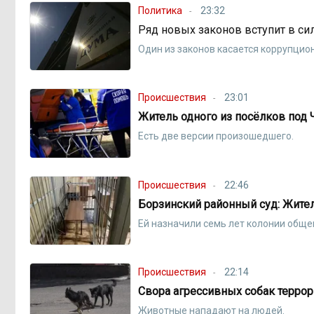
Политика
23:32
Ряд новых законов вступит в сил
Один из законов касается коррупцио
Происшествия
23:01
Житель одного из посёлков под 
Есть две версии произошедшего.
Происшествия
22:46
Борзинский районный суд: Жите
Ей назначили семь лет колонии общ
Происшествия
22:14
Свора агрессивных собак терро
Животные нападают на людей.