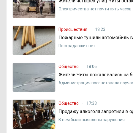
Жители четырёх улиц Читы остаю
Электричества нет почти пять часов
Происшествия
18:23
Пожарные тушили автомобиль в
Пострадавших нет
Общество
18:06
Жители Читы пожаловались на б
Администрация посоветовала поучас
Общество
17:33
Продажу алкоголя запретили в о
В нём были выявлены нарушения.