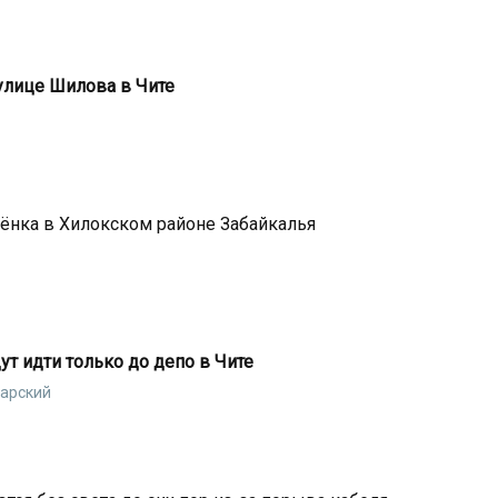
 улице Шилова в Чите
бёнка в Хилокском районе Забайкалья
т идти только до депо в Чите
Царский