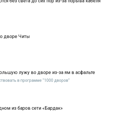
тся без света до сих пор из-за порыва кабеля
о дворе Читы
ольшую лужу во дворе из-за ям в асфальте
твовать в программе "1000 дворов"
дном из баров сети «Бардак»