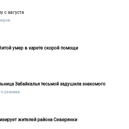
у с августа
неров.
Читой умер в карете скорой помощи
льница Забайкалья тесьмой задушила знакомого
его режима
ризирует жителей района Северянки