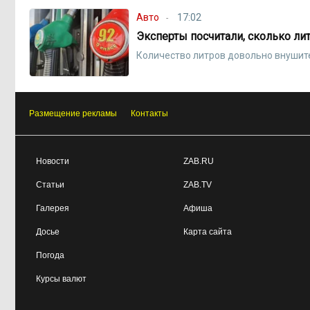
Авто
17:02
Эксперты посчитали, сколько ли
Количество литров довольно внушит
Размещение рекламы
Контакты
Новости
ZAB.RU
Статьи
ZAB.TV
Галерея
Афиша
Досье
Карта сайта
Погода
Курсы валют