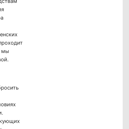
едствам
ия
ра
менских
 проходит
и мы
вой.
бросить
ловиях
и.
икующих