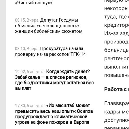
«Чистый воздух»
некоторы
туда, гд
Депутат Госдумы
08:15, Вчера
кредитор
объяснил «неполноценность»
женщин библейским сюжетом
Из-за за
производ
Прокуратура начала
08:10, Вчера
больницы
проверку из-за раскопок ТГК-14
рентгено
выполнит
Когда ждать денег?
19:02, 5 августа
повышени
Забайкалье — в списке регионов,
где бюджетники могут остаться без
выплат
Работа с
Главввра
«Их масштаб может
17:30, 5 августа
превысить весь наш опыт»: Осипов
кадры ме
предупреждает о климатической
доступно
угрозе на фоне пожаров в Европе
первично