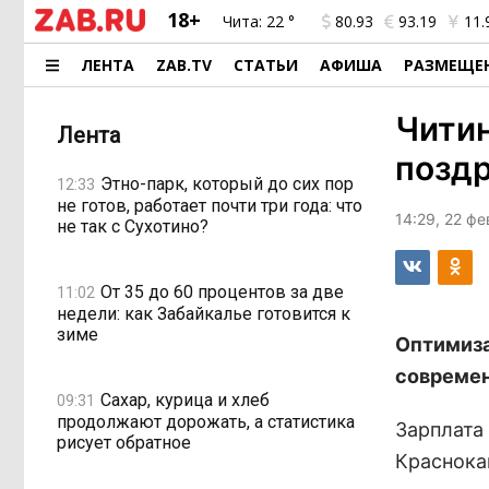
18+
Чита:
22 °
80.93
93.19
11.
ЛЕНТА
ZAB.TV
СТАТЬИ
АФИША
РАЗМЕЩЕ
Чити
Лента
поздр
Этно-парк, который до сих пор
12:33
не готов, работает почти три года: что
14:29, 22 ф
не так с Сухотино?
От 35 до 60 процентов за две
11:02
недели: как Забайкалье готовится к
зиме
Оптимиза
современ
Сахар, курица и хлеб
09:31
продолжают дорожать, а статистика
Зарплата
рисует обратное
Краснока