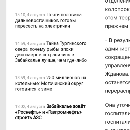
отделени
колопрок
Почти половина
15:10, 4 августа
этом тер
дальневосточников готовы
прежнем 
пересесть на электрички
- В резу
Тайна Тургинского
14:59, 4 августа
админист
озера: почему рыбы эпохи
динозавров сохранились в
сокращен
Забайкалье лучше, чем где-либо
управленч
Жданова.
250 миллионов на
13:59, 4 августа
останетс
котельные: Могочинский округ
готовится к зиме
перерасп
Она уточ
Забайкалье зовёт
13:02, 4 августа
«Роснефть» и «Газпромнефть»
госпитал
строить АЗС
госпитал