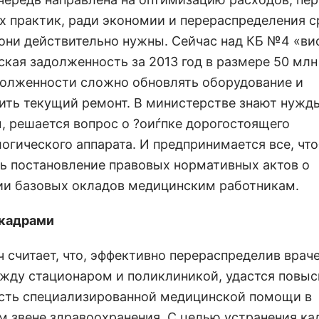
х практик, ради экономии и перераспределения с
е они действительно нужны. Сейчас над КБ №4 «ви
ская задолженность за 2013 год в размере 50 млн
долженности сложно обновлять оборудование и
ить текущий ремонт. В министерстве знают нужд
, решается вопрос о ?оиѓпке дорогостоящего
логического аппарата. И предпринимается все, чт
ь постановление правовых нормативных актов о
и базовых окладов медицинским работникам.
 кадрами
ч считает, что, эффективно перераспределив врач
жду стационаром и поликлиникой, удастся повыс
сть специализированной медицинской помощи в
м звене здравоохранения. С целью устранения ка