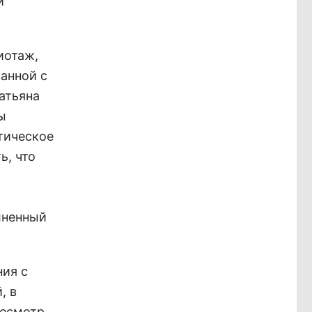
и
иотаж,
занной с
атьяна
ы
тическое
ь, что
т
лненный
ия с
, в
ресмотр