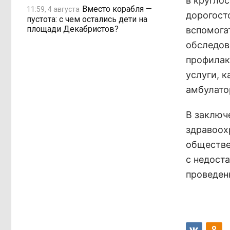
в кругло
Вместо корабля —
11:59, 4 августа
дорогост
пустота: с чем остались дети на
площади Декабристов?
вспомога
обследов
профилак
услуги, к
амбулатор
В заключ
здравоох
обществен
с недост
проведен