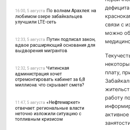
дефицита
По волнам Арахлея: на
16:00, 5 августа
краснока
любимом озере забайкальцев
улучшили LTE-сеть
связи с и
можно об
Путин подписал закон,
12:33, 5 августа
медицинс
вдвое расширяющий основания для
выдворения мигрантов
Текучест
некоторы
Читинская
12:32, 5 августа
плату, п
администрация хочет
отремонтировать кабинет за 6,8
Забайкал
миллиона: что скрывает смета?
жительст
работу п
«Нефтемаркет»
11:47, 5 августа
информир
отвечает: региональные власти
неточно изложили ситуацию с
активное
топливным кризисом
занятост