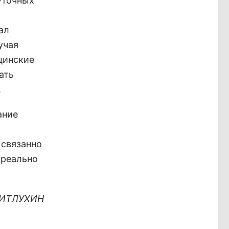
уточных
ал
учая
цинские
ать
.
ание
 связанно
 реально
ИТЛУХИН