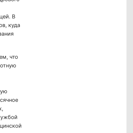
цей. В
ов, куда
зания
ем, что
ботную
ную
сячное
х,
лужбой
ицинской