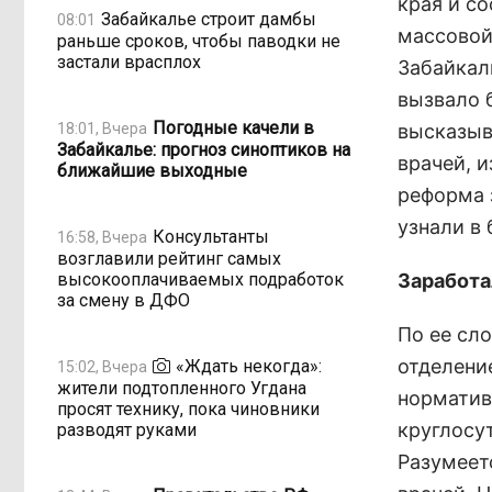
края и с
Забайкалье строит дамбы
08:01
массовой
раньше сроков, чтобы паводки не
застали врасплох
Забайкал
вызвало 
Погодные качели в
18:01, Вчера
высказыв
Забайкалье: прогноз синоптиков на
врачей, и
ближайшие выходные
реформа 
узнали в
Консультанты
16:58, Вчера
возглавили рейтинг самых
высокооплачиваемых подработок
Заработа
за смену в ДФО
По ее сл
отделение
«Ждать некогда»:
15:02, Вчера
жители подтопленного Угдана
норматив
просят технику, пока чиновники
круглосу
разводят руками
Разумеет