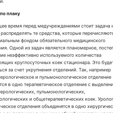
й.
 по плану
щее время перед медучреждениями стоит задача 
 распределять те средства, которые перечисляют
иальным фондом обязательного медицинского
ния. Одной из задач является планомерное, посте
ие неэффективно используемого количества
оящих круглосуточных коек стационара. Это буде
ься за счет укрупнения отделений. Так, например
терологическое и пульмонологическое отделение
тся в одно терапевтическое отделение с выделен
терологических, пульмонологических,
ологических и общетерапевтических коек. Уроло
ическое отделения объединятся в одно хирургиче