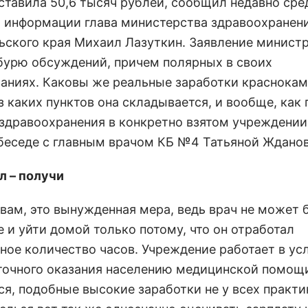
оставила 50,6 тысяч рублей, сообщил недавно ср
 информации глава министерства здравоохранен
ьского края Михаил Лазуткин. Заявление минист
бурю обсуждений, причем полярных в своих
аниях. Каковы же реальные заработки краснока
з каких пунктов она складывается, и вообще, как
здравоохранения в конкретно взятом учреждени
 беседе с главным врачом КБ №4 Татьяной Ждано
л – получи
овам, это вынужденная мера, ведь врач не может 
 и уйти домой только потому, что он отработал
ное количество часов. Учреждение работает в ус
точного оказания населению медицинской помощ
ся, подобные высокие заработки не у всех практ