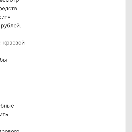
редств
сит»
 рублей.
ы краевой
обы
ебные
ить
дрового