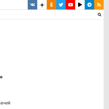
ие
рачей