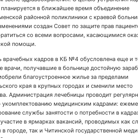
 планируется в ближайшее время объединение
менской районной поликлиники с краевой больни
зменениями создан Совет по защите прав пациент
ратиться со всеми вопросами, касающимися ока
кой помощи.
ь врачебных кадров в КБ №4 обусловлена еще и т
е врачи, получавшие в больнице достойную зара
риобрели благоустроенное жилье за пределами
ьского края в крупных городах и сменили место
ва. Администрация лечебницы проводит регуляр
о укомплектованию медицинским кадрами: ежеме
ование службы занятости о потребности в кадра
 участие в ярмарках вакансий, проводимых как с
и в городе, так и Читинской государственной мед