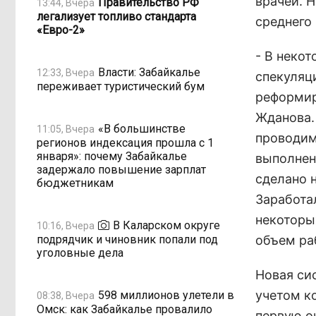
врачей. Н
Правительство РФ
13:44, Вчера
легализует топливо стандарта
среднего
«Евро-2»
- В неко
Власти: Забайкалье
12:33, Вчера
спекуляци
переживает туристический бум
реформир
Жданова. 
«В большинстве
11:05, Вчера
проводим
регионов индексация прошла с 1
января»: почему Забайкалье
выполнен
задержало повышение зарплат
сделано н
бюджетникам
Заработал
некоторы
В Каларском округе
10:16, Вчера
подрядчик и чиновник попали под
объем ра
уголовные дела
Новая си
учетом к
598 миллионов улетели в
08:38, Вчера
Омск: как Забайкалье провалило
первую о