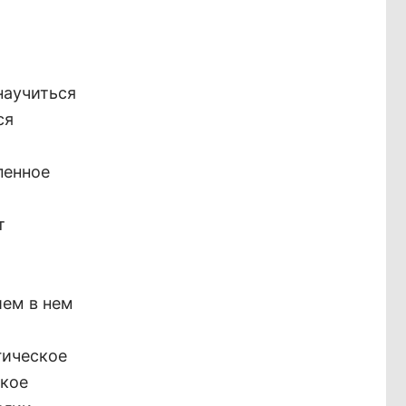
научиться
ся
пенное
т
ием в нем
гическое
ское