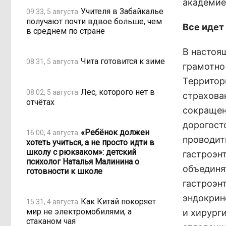
академие
Учителя в Забайкалье
09:33, 5 августа
получают почти вдвое больше, чем
Все идет
в среднем по стране
В настоя
Чита готовится к зиме
08:31, 5 августа
грамотно
Территор
Лес, которого нет в
08:02, 5 августа
страхова
отчётах
сокращен
дорогост
«Ребёнок должен
16:00, 4 августа
проводит
хотеть учиться, а не просто идти в
школу с рюкзаком»: детский
гастроэн
психолог Наталья Малинина о
объединя
готовности к школе
гастроэн
эндокрин
Как Китай покоряет
15:31, 4 августа
мир не электромобилями, а
и хирург
стаканом чая