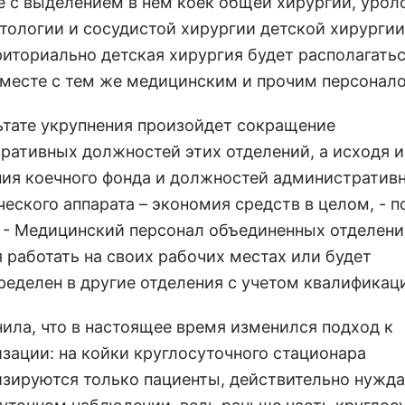
е с выделением в нем коек общей хирургии, урол
тологии и сосудистой хирургии детской хирургии
риториально детская хирургия будет располагатьс
месте с тем же медицинским и прочим персонал
льтате укрупнения произойдет сокращение
ративных должностей этих отделений, а исходя и
ия коечного фонда и должностей административ
еского аппарата – экономия средств в целом, - 
 - Медицинский персонал объединенных отделени
я работать на своих рабочих местах или будет
ределен в другие отделения с учетом квалификац
нила, что в настоящее время изменился подход к
изации: на койки круглосуточного стационара
изируются только пациенты, действительно нуж