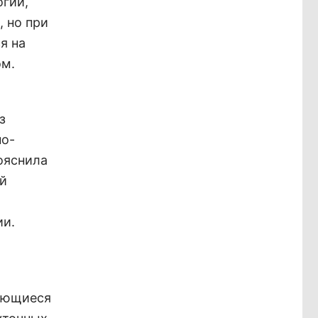
огии,
, но при
я на
ом.
з
но-
пояснила
й
ии.
дающиеся