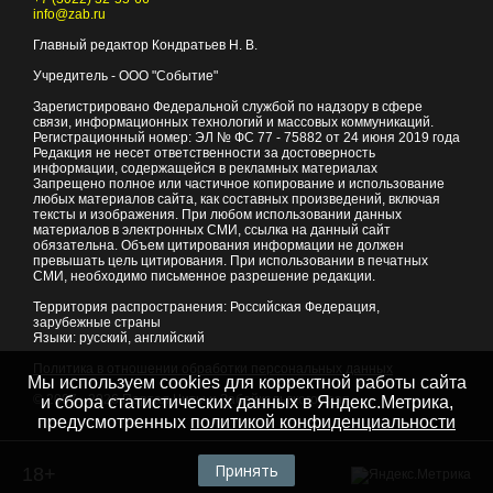
info@zab.ru
Главный редактор Кондратьев Н. В.
Учредитель - ООО "Событие"
Зарегистрировано Федеральной службой по надзору в сфере
связи, информационных технологий и массовых коммуникаций.
Регистрационный номер: ЭЛ № ФС 77 - 75882 от 24 июня 2019 года
Редакция не несет ответственности за достоверность
информации, содержащейся в рекламных материалах
Запрещено полное или частичное копирование и использование
любых материалов сайта, как составных произведений, включая
тексты и изображения. При любом использовании данных
материалов в электронных СМИ, ссылка на данный сайт
обязательна. Объем цитирования информации не должен
превышать цель цитирования. При использовании в печатных
СМИ, необходимо письменное разрешение редакции.
Территория распространения: Российская Федерация,
зарубежные страны
Языки: русский, английский
Политика в отношении обработки персональных данных
Мы используем cookies для корректной работы сайта
© 2007 - 2026
Портал Читы и Забайкальского края
и сбора статистических данных в Яндекс.Метрика,
предусмотренных
политикой конфиденциальности
Принять
18+