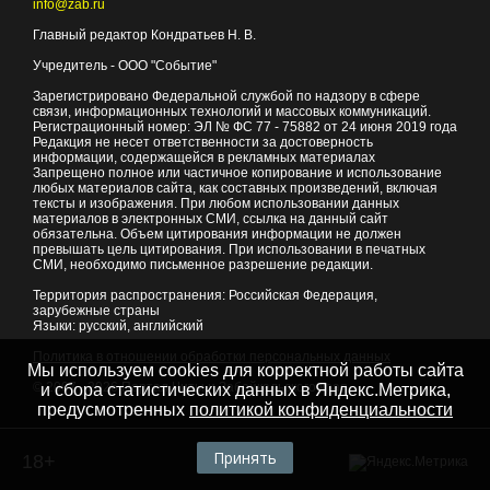
info@zab.ru
Главный редактор Кондратьев Н. В.
Учредитель - ООО "Событие"
Зарегистрировано Федеральной службой по надзору в сфере
связи, информационных технологий и массовых коммуникаций.
Регистрационный номер: ЭЛ № ФС 77 - 75882 от 24 июня 2019 года
Редакция не несет ответственности за достоверность
информации, содержащейся в рекламных материалах
Запрещено полное или частичное копирование и использование
любых материалов сайта, как составных произведений, включая
тексты и изображения. При любом использовании данных
материалов в электронных СМИ, ссылка на данный сайт
обязательна. Объем цитирования информации не должен
превышать цель цитирования. При использовании в печатных
СМИ, необходимо письменное разрешение редакции.
Территория распространения: Российская Федерация,
зарубежные страны
Языки: русский, английский
Политика в отношении обработки персональных данных
Мы используем cookies для корректной работы сайта
© 2007 - 2026
Портал Читы и Забайкальского края
и сбора статистических данных в Яндекс.Метрика,
предусмотренных
политикой конфиденциальности
Принять
18+