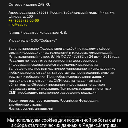
Сетевое издание ZAB.RU
Адрес редакции:
672038
, Россия, Забайкальский край, г.
Чита
,
ул.
Шилова, д. 100
+7 (3022) 32-55-66
info@zab.ru
Главный редактор Кондратьев Н. В.
Учредитель - ООО "Событие"
Зарегистрировано Федеральной службой по надзору в сфере
связи, информационных технологий и массовых коммуникаций.
Регистрационный номер: ЭЛ № ФС 77 - 75882 от 24 июня 2019 года
Редакция не несет ответственности за достоверность
информации, содержащейся в рекламных материалах
Запрещено полное или частичное копирование и использование
любых материалов сайта, как составных произведений, включая
тексты и изображения. При любом использовании данных
материалов в электронных СМИ, ссылка на данный сайт
обязательна. Объем цитирования информации не должен
превышать цель цитирования. При использовании в печатных
СМИ, необходимо письменное разрешение редакции.
Территория распространения: Российская Федерация,
зарубежные страны
Языки: русский, английский
Политика в отношении обработки персональных данных
Мы используем cookies для корректной работы сайта
© 2007 - 2026
Портал Читы и Забайкальского края
и сбора статистических данных в Яндекс.Метрика,