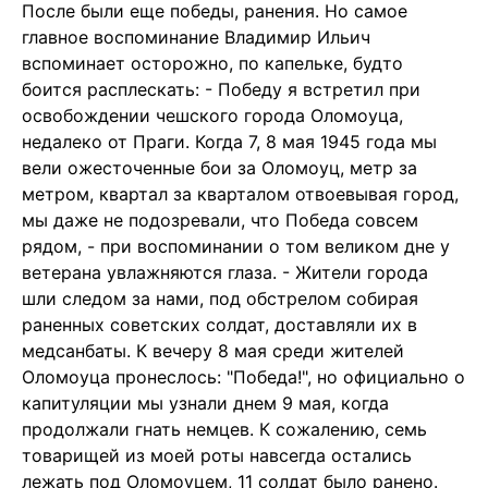
После были еще победы, ранения. Но самое
главное воспоминание Владимир Ильич
вспоминает осторожно, по капельке, будто
боится расплескать: - Победу я встретил при
освобождении чешского города Оломоуца,
недалеко от Праги. Когда 7, 8 мая 1945 года мы
вели ожесточенные бои за Оломоуц, метр за
метром, квартал за кварталом отвоевывая город,
мы даже не подозревали, что Победа совсем
рядом, - при воспоминании о том великом дне у
ветерана увлажняются глаза. - Жители города
шли следом за нами, под обстрелом собирая
раненных советских солдат, доставляли их в
медсанбаты. К вечеру 8 мая среди жителей
Оломоуца пронеслось: "Победа!", но официально о
капитуляции мы узнали днем 9 мая, когда
продолжали гнать немцев. К сожалению, семь
товарищей из моей роты навсегда остались
лежать под Оломоуцем, 11 солдат было ранено.