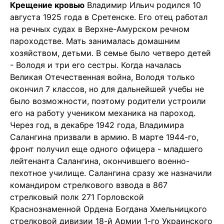
Крещение кровью
Владимир Ильич родился 10
августа 1925 года в Сретенске. Его отец работал
на речных судах в Верхне-Амурском речном
пароходстве. Мать занималась домашним
хозяйством, детьми. В семье было четверо детей
- Володя и три его сестры. Когда началась
Великая Отечественная война, Володя только
окончил 7 классов, но для дальнейшей учебы не
было возможности, поэтому родители устроили
его на работу учеником механика на пароход.
Через год, в декабре 1942 года, Владимира
Салангина призвали в армию. В марте 1944-го,
фронт получил еще одного офицера - младшего
лейтенанта Салангина, окончившего военно-
пехотное училище. Салангина сразу же назначили
командиром стрелкового взвода в 867
стрелковый полк 271 Горловской
Краснознаменной Ордена Богдана Хмельницкого
стрелковой дивизии 18-й Армии 1-го Украинского