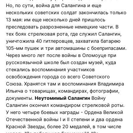
Но, по сути, война для Салангина и еще
нескольких советских солдат закончилась только
13 мая: им еще несколько дней пришлось
преследовать разрозненные немецкие части. В
тех боях стрелковая рота, где служил Салангин,
уничтожила 40 гитлеровцев, захватила батарею
105-мм пушек и три автомашины с боеприпасами.
Через много лет после войны в Оломоуце при
русскоязычной школе был создан музей, куда
стекались воспоминания участников
освобождения города со всего Советского
Союза. Хранятся там и воспоминания Владимира
Ильича о товарищах, командирах, фотографии,
документы.
Неутомимый Салангин
Войну
Салангин окончил командиром стрелковой роты.
У него четыре боевых награды - Ордена Великой
Отечественной войны I и II степени и два ордена
Красной Звезды, более 20 медалей, в том числе