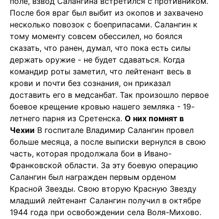
поле, взвод Салангина встретился с противником.
После боя враг был выбит из окопов и захвачено
несколько повозок с боеприпасами. Салангин к
тому моменту совсем обессилел, но боялся
сказать, что ранен, думал, что пока есть силы
держать оружие - не будет сдаваться. Когда
командир роты заметил, что лейтенант весь в
крови и почти без сознания, он приказал
доставить его в медсанбат. Так произошло первое
боевое крещение кровью нашего земляка - 19-
летнего парня из Сретенска.
О них помнят в
Чехии
В госпитале Владимир Салангин провел
больше месяца, а после выписки вернулся в свою
часть, которая продолжала бои в Ивано-
Франковской области. За эту боевую операцию
Салангин был награжден первым орденом
Красной Звезды. Свою вторую Красную Звезду
младший лейтенант Салангин получил в октябре
1944 года при освобождении села Воля-Михово.