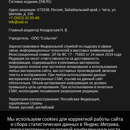
Сетевое издание ZAB.RU
Адрес редакции:
672038
, Россия, Забайкальский край, г.
Чита
,
ул.
Шилова, д. 100
+7 (3022) 32-55-66
info@zab.ru
Главный редактор Кондратьев Н. В.
Учредитель - ООО "Событие"
Зарегистрировано Федеральной службой по надзору в сфере
связи, информационных технологий и массовых коммуникаций.
Регистрационный номер: ЭЛ № ФС 77 - 75882 от 24 июня 2019 года
Редакция не несет ответственности за достоверность
информации, содержащейся в рекламных материалах
Запрещено полное или частичное копирование и использование
любых материалов сайта, как составных произведений, включая
тексты и изображения. При любом использовании данных
материалов в электронных СМИ, ссылка на данный сайт
обязательна. Объем цитирования информации не должен
превышать цель цитирования. При использовании в печатных
СМИ, необходимо письменное разрешение редакции.
Территория распространения: Российская Федерация,
зарубежные страны
Языки: русский, английский
Политика в отношении обработки персональных данных
Мы используем cookies для корректной работы сайта
© 2007 - 2026
Портал Читы и Забайкальского края
и сбора статистических данных в Яндекс.Метрика,
предусмотренных
политикой конфиденциальности