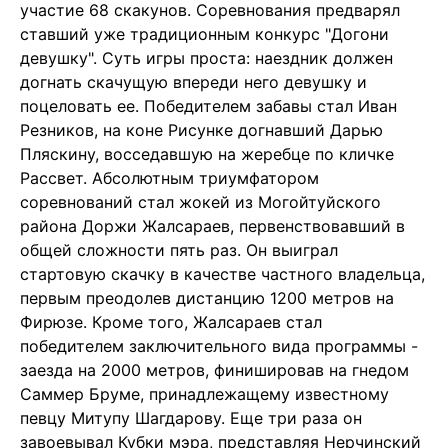
участие 68 скакунов. Соревнования предварял
ставший уже традиционным конкурс "Догони
девушку". Суть игры проста: наездник должен
догнать скачущую впереди него девушку и
поцеловать ее. Победителем забавы стал Иван
Резников, на коне Рисунке догнавший Дарью
Пляскину, восседавшую на жеребце по кличке
Рассвет. Абсолютным триумфатором
соревнований стал жокей из Могойтуйского
района Доржи Жалсараев, первенствовавший в
общей сложности пять раз. Он выиграл
стартовую скачку в качестве частного владельца,
первым преодолев дистанцию 1200 метров на
Фирюзе. Кроме того, Жалсараев стал
победителем заключительного вида программы -
заезда на 2000 метров, финишировав на гнедом
Саммер Бруме, принадлежащему известному
певцу Митупу Шагдарову. Еще три раза он
завоевывал Кубки мэра, представляя Нерчинский