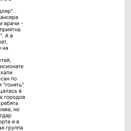
лер".
пансера
и врачи -
 приятна
. А в
ат,
 на
тей,
ансионате
ыхали
сан по
 "гонять"
щалась в
х городов
 ребята
рава, но
агдар
рта и в
ая группа