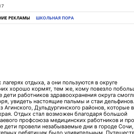
17
НИЕ РЕКЛАМЫ
ШКОЛЬНАЯ ПОРА
лагерях отдыха, а они пользуются в округе
них хорошо кормят, тем же, кому повезло поболь
ые дети работников здравоохранения округа смогл
оря, увидеть настоящие пальмы и стаи дельфинов.
з Агинского, Дульдургинского районов, которые 
края. Отдых стал возможен благодаря большой
раевого профсоюза медицинских работников и пр
е дети провели незабываемые дни в городе Сочи,
 степных ребятишек было удивительным. Путешест