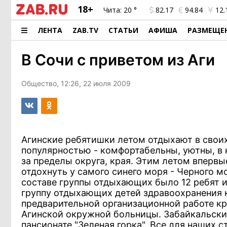
18+
Чита:
20 °
82.17
94.84
12.
ЛЕНТА
ZAB.TV
СТАТЬИ
АФИША
РАЗМЕЩЕ
В Сочи с приветом из Аги
Общество, 12:26, 22 июля 2009
Агинские ребятишки летом отдыхают в своих 
популярностью - комфортабельны, уютны, в 
за пределы округа, края. Этим летом вперв
отдохнуть у самого синего моря - Черного м
составе группы отдыхающих было 12 ребят и
группу отдыхающих детей здравоохранения 
предварительной организационной работе к
Агинской окружной больницы. Забайкальски
пансионате "Зеленая горка". Все для наших