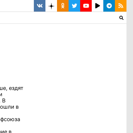
ше, ездят
и
 В
вошли в
офсоюза
вие в