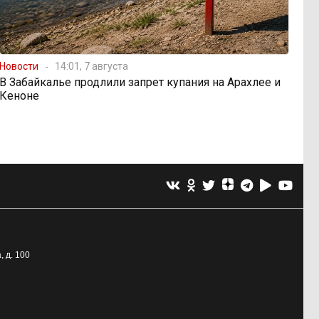
Новости
14:01, 7 августа
В Забайкалье продлили запрет купания на Арахлее и
Кеноне
, д. 100