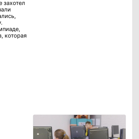
е захотел
чали
ались,
.
мпиаде,
, которая