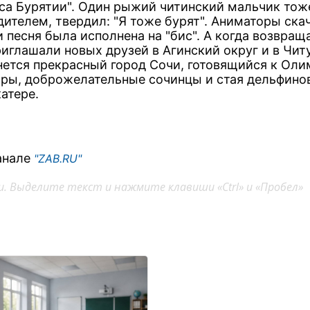
аса Бурятии". Один рыжий читинский мальчик тож
дителем, твердил: "Я тоже бурят". Аниматоры ска
 песня была исполнена на "бис". А когда возвращ
риглашали новых друзей в Агинский округ и в Читу
анется прекрасный город Сочи, готовящийся к Оли
ры, доброжелательные сочинцы и стая дельфинов
атере.
анале
"ZAB.RU"
. Выделите текст и нажмите клавиши «Ctrl» и «Пробел»