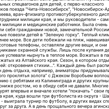
ьных спецвагонов для детей, с перво-классного
ков поезда "Чита-Новосибирск", "Новосибирск-Ад
еева, врач-фтизиатр противотуберкулезного дис
трудники милиции края, и мы руководители - сам
и милиции и медицинские работники. Была очень
ли себя гражданами новой, замечательной России"
ые повезли детей в "Зеленую горку". Теплый клим
инее море. Все дети побежали на пляж, навешивая
сотовые телефоны, оставляли другие вещи, и они
удниками охранной службы. Лишь после купания де
ые успевали нырнуть в теплое море. Вожатых в п
жатых из Алтайского края. Сезон, в котором отд
рей: откровения стихии…". Каждый день был распи
н день отдыха, например, аниматоры придумывали
кого проклятья золота” с Джеком Воробьем вопло
ению с ребятами из Калининграда и других крупны
ниже ростом, но в обиду себя не давали. Многие
рят впервые и вначале хотели "покачать " свои п
 края, куда вошли три футболиста из округа - Ш
 выиграла турнир по футболу, в других видах спо
руг за друга. А в день прощального вечера агинск