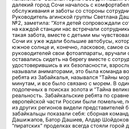
далекий город Сочи началось с комфортабел
обслуживания и заботы со стороны сотрудни
Руководитель агинской группы Светлана Даш
№2, заметила: "Хотя детей сопровождали со
на каждой станции нас встречали сотрудник
такая забота, вместе с детьми мы чувствова
Сочи их уже ждали большие автобусы, котор
южное солнце и, конечно, ласковое, самое с
руководителей свои фотоаппараты, вручали 
оставались сидеть на берегу вместе с сотр
удостоверившись в их безопасности, взросл
называли аниматорами, это была команда во
ребята из Забайкалья, назывался "Тайны мо
минутам, и все было связано с морем. В оди
подопечных в поисках золота и “Тайна вели
реальность. Забайкальские ребята по сравн
европейской части России были помельче, по
из других регионов видели представителей бу
забайкальцы показали себя: сборная команда
Дашижапов, Батор Дашиев, Алдар Шойдоков -
"пиратских" проделках всегда стояли горой д