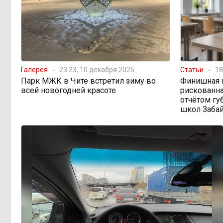
Галерея
23:23, 10 декабря 2025
Статьи
18
Парк МЖК в Чите встретил зиму во
Финишная 
всей новогодней красоте
рискованна
отчётом гу
школ Заба