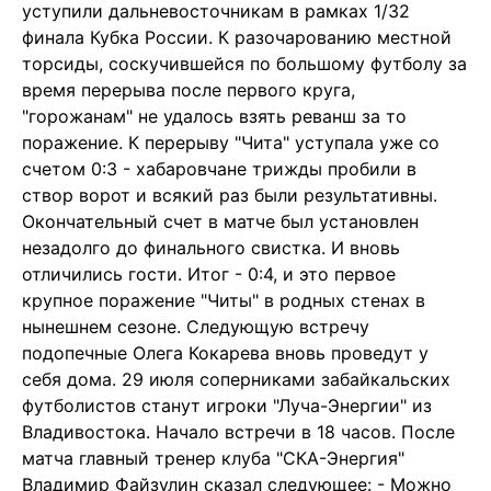
уступили дальневосточникам в рамках 1/32
финала Кубка России. К разочарованию местной
торсиды, соскучившейся по большому футболу за
время перерыва после первого круга,
"горожанам" не удалось взять реванш за то
поражение. К перерыву "Чита" уступала уже со
счетом 0:3 - хабаровчане трижды пробили в
створ ворот и всякий раз были результативны.
Окончательный счет в матче был установлен
незадолго до финального свистка. И вновь
отличились гости. Итог - 0:4, и это первое
крупное поражение "Читы" в родных стенах в
нынешнем сезоне. Следующую встречу
подопечные Олега Кокарева вновь проведут у
себя дома. 29 июля соперниками забайкальских
футболистов станут игроки "Луча-Энергии" из
Владивостока. Начало встречи в 18 часов. После
матча главный тренер клуба "СКА-Энергия"
Владимир Файзулин сказал следующее: - Можно