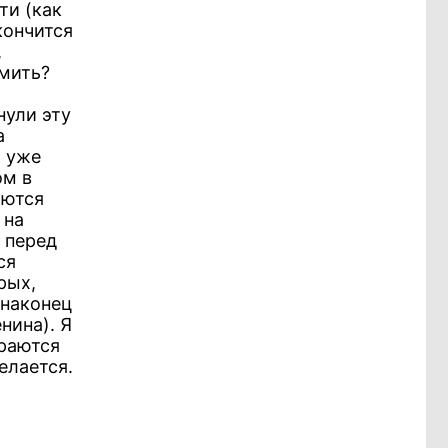
ти (как
кончится
,
омить?
нули эту
а
ь уже
ом в
аются
 на
 перед
ся
рых,
 наконец
нина). Я
ираются
елается.