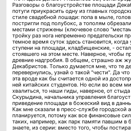
Разговоры о благоустройстве площади Декаб
потуги приукрасить одну из главных городски
стиле свадебной лошади: попа в мыле, голов
постригли под полубокс, а тополям обрезали
местами стрижены (ключевое слово "местами"
тройку раз нога непременно предательски пр
темное время суток здесь становится, когд
ступени на площади, кладбищенские, - остал
стоявшего на этом месте. Наверное, чтобы 
древние надгробия. В общем, страшно аж жут
Декабристов. Только думается мне, что те д
перевернулись, узнай о такой "чести". Да что
эта вроде как бы считается одной из достоп
ней китайских студентов. Но если во всем м
хвалиться, то наши гиды, наверное, от стыда
Скурыдина, начальника управления благоуст
приведение площади в божеский вид в данны
Как мне сказали в пресс-службе городской 
планируется, потому как все финансовые си
таких, например, как парк памяти павшим в 
знаете, из серии: вместо того, чтобы постир