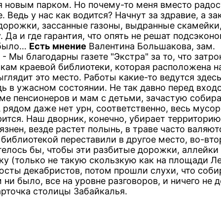
я новым парком. Но почему-то меня вместо радос
. Ведь у нас как водится? Начнут за здравие, а за
 дорожки, зассанные газоны, выдранные скамейки
 Да и где гарантия, что опять не решат подсэкон
 было…
Есть мнение
Валентина Большакова, зам.
 Мы благодарны газете "Экстра" за то, что затро
икам краевой библиотеки, которая расположена н
глядит это место. Работы какие-то ведутся здес
дь в ужасном состоянии. Не так давно перед вход
оме пенсионеров и мам с детьми, зачастую собир
 рядом даже нет урн, соответственно, весь мусор
рится. Наш дворник, конечно, убирает территорию
язнен, везде растет полынь, в траве часто валяют
 библиотекой переставили в другое место, во-вто
телось бы, чтобы эти разбитые дорожки, аллейки
у (только не такую скользкую как на площади Ле
юсты декабристов, потом прошли слухи, что соб
ни было, все на уровне разговоров, и ничего не д
арточка столицы Забайкалья.