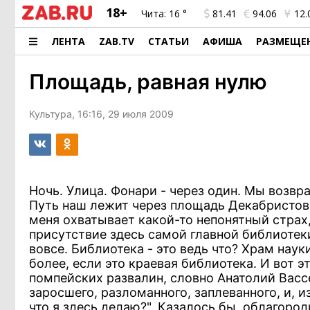
18+
Чита:
16 °
81.41
94.06
12.
ЛЕНТА
ZAB.TV
СТАТЬИ
АФИША
РАЗМЕЩЕ
Площадь, равная нулю
Культура, 16:16, 29 июля 2009
Ночь. Улица. Фонари - через один. Мы возвр
Путь наш лежит через площадь Декабристов. 
меня охватывает какой-то непонятный страх
присутствие здесь самой главной библиотеки
вовсе. Библиотека - это ведь что? Храм наук
более, если это краевая библиотека. И вот 
помпейских развалин, словно Анатолий Вассе
заросшего, разломанного, заплеванного, и, 
что я здесь делаю?". Казалось бы, облагоро