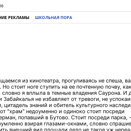
06
НИЕ РЕКЛАМЫ
ШКОЛЬНАЯ ПОРА
ащаемся из кинотеатра, прогуливаясь не спеша, в
Но стоит ноге ступить на ее почтенную почву, ка
, словно я вплыла в темные владения Саурона. И 
 Забайкалья не избавляет от тревоги, не успокаи
и, цитадель знаний и обитель культурного наследи
этот "храм" недоуменно и одиноко стоит посреди
рман, попавший в Бутово. Стоит посреди парка, 
изумленно взирая глазами-окнами, словно спрашив
дить внешний вид площади дело не такое уж нереа