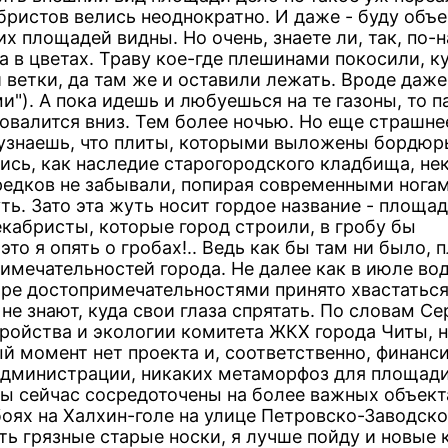
ристов велись неоднократно. И даже - буду объе
х площадей видны. Но очень, знаете ли, так, по-
а в цветах. Траву кое-где плешинами покосили, к
 ветки, да там же и оставили лежать. Вроде даже
). А пока идешь и любуешься на те газоны, то п
овалится вниз. Тем более ночью. Но еще страшне
а узнаешь, что плиты, которыми выложены бордюр
ись, как наследие старогородского кладбища, не
предков не забывали, попирая современными нога
ь. Зато эта жуть носит гордое название - площа
екабристы, которые город строили, в гробу бы
 это я опять о гробах!.. Ведь как бы там ни было,
римечательностей города. Не далее как в июле во
ире достопримечательностями принято хвастаться
 не знают, куда свои глаза спрятать. По словам Се
ройства и экологии комитета ЖКХ города Читы, 
й момент нет проекта и, соответственно, финанс
администрации, никаких метаморфоз для площади
лы сейчас сосредоточены на более важных объект
боях на Халхин-голе на улице Петровско-Заводско
ать грязные старые носки, я лучше пойду и новые