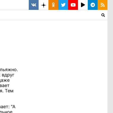
альяжно.
к вдруг
даже
вает
я. Тем
-
ает: "А
льное.