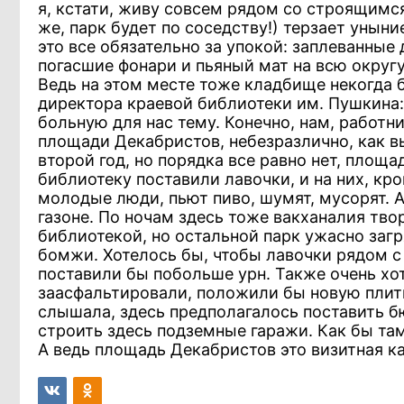
я, кстати, живу совсем рядом со строящимс
же, парк будет по соседству!) терзает уныние
это все обязательно за упокой: заплеванные
погасшие фонари и пьяный мат на всю округу.
Ведь на этом месте тоже кладбище некогда
директора краевой библиотеки им. Пушкина: -
больную для нас тему. Конечно, нам, работн
площади Декабристов, небезразлично, как вы
второй год, но порядка все равно нет, площа
библиотеку поставили лавочки, и на них, кр
молодые люди, пьют пиво, шумят, мусорят. А
газоне. По ночам здесь тоже вакханалия тво
библиотекой, но остальной парк ужасно загр
бомжи. Хотелось бы, чтобы лавочки рядом с
поставили бы побольше урн. Также очень хо
заасфальтировали, положили бы новую плитк
слышала, здесь предполагалось поставить б
строить здесь подземные гаражи. Как бы там 
А ведь площадь Декабристов это визитная к