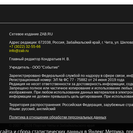
Сетевое издание ZAB.RU
Адрес редакции:
672038
, Россия, Забайкальский край, г.
Чита
,
ул. Шилова
+7 (3022) 32-55-66
info@zab.ru
Главный редактор Кондратьев Н. В.
Учредитель - ООО "Событие"
Зарегистрировано Федеральной службой по надзору в сфере связи, ин
Регистрационный номер: ЭЛ № ФС 77 - 75882 от 24 июня 2019 года
Редакция не несет ответственности за достоверность информации, со
Запрещено полное или частичное копирование и использование любых м
изображения. При любом использовании данных материалов в электро
информации не должен превышать цель цитирования. При использован
Территория распространения: Российская Федерация, зарубежные стр
Языки: русский, английский
Политика в отношении обработки персональных данных
© 2007 - 2026
Портал Читы и Забайкальского края
 сайта и сбора статистических данных в Яндекс.Метрика, 