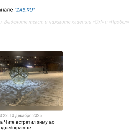
анале
"ZAB.RU"
. Выделите текст и нажмите клавиши «Ctrl» и «Пробел»
3:23, 10 декабря 2025
 Чите встретил зиму во
одней красоте