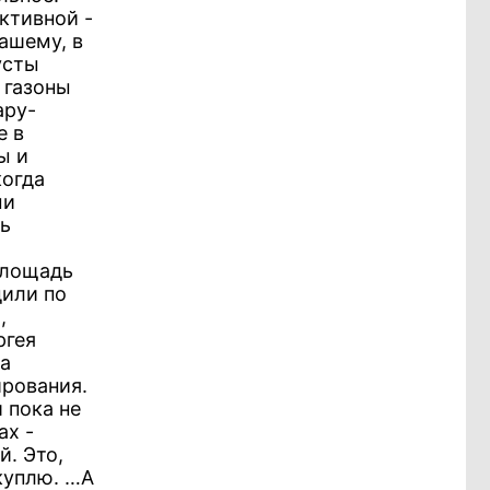
ктивной -
нашему, в
усты
 газоны
ару-
е в
ы и
когда
ми
дь
 площадь
дили по
,
ргея
на
ирования.
 пока не
ах -
й. Это,
 куплю. …А