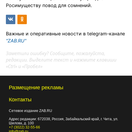
Росимуществу повод для сомнений.
Важные и оперативные новости в telegram-канале
"ZAB.RU"
Заметили ошибку? Сообщите, пожалуйста,
редакции. Выделите текст и нажмите клавиши
«Ctrl» и «Пробел»
Размещение рекламы
Контакты
Сетевое издание ZAB.RU
Адрес редакции:
672038
, Россия, Забайкальский край, г.
Чита
,
ул.
Шилова, д. 100
+7 (3022) 32-55-66
info@zab.ru