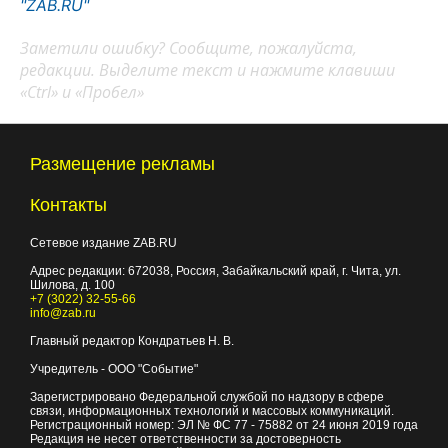
"ZAB.RU"
Заметили ошибку? Сообщите, пожалуйста,
редакции. Выделите текст и нажмите клавиши
«Ctrl» и «Пробел»
Размещение рекламы
Контакты
Сетевое издание ZAB.RU
Адрес редакции:
672038
, Россия, Забайкальский край, г.
Чита
,
ул.
Шилова, д. 100
+7 (3022) 32-55-66
info@zab.ru
Главный редактор Кондратьев Н. В.
Учредитель - ООО "Событие"
Зарегистрировано Федеральной службой по надзору в сфере
связи, информационных технологий и массовых коммуникаций.
Регистрационный номер: ЭЛ № ФС 77 - 75882 от 24 июня 2019 года
Редакция не несет ответственности за достоверность