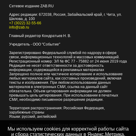
Сетевое издание ZAB.RU
Адрес редакции:
672038
, Россия, Забайкальский край, г.
Чита
,
ул.
Шилова, д. 100
+7 (3022) 32-55-66
info@zab.ru
Главный редактор Кондратьев Н. В.
Учредитель - ООО "Событие"
Зарегистрировано Федеральной службой по надзору в сфере
связи, информационных технологий и массовых коммуникаций.
Регистрационный номер: ЭЛ № ФС 77 - 75882 от 24 июня 2019 года
Редакция не несет ответственности за достоверность
информации, содержащейся в рекламных материалах
Запрещено полное или частичное копирование и использование
любых материалов сайта, как составных произведений, включая
тексты и изображения. При любом использовании данных
материалов в электронных СМИ, ссылка на данный сайт
обязательна. Объем цитирования информации не должен
превышать цель цитирования. При использовании в печатных
СМИ, необходимо письменное разрешение редакции.
Территория распространения: Российская Федерация,
зарубежные страны
Языки: русский, английский
Политика в отношении обработки персональных данных
Мы используем cookies для корректной работы сайта
© 2007 - 2026
Портал Читы и Забайкальского края
и сбора статистических данных в Яндекс.Метрика,