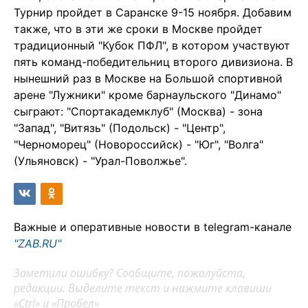
Турнир пройдет в Саранске 9-15 ноября. Добавим
также, что в эти же сроки в Москве пройдет
традиционный "Кубок ПФЛ", в котором участвуют
пять команд-победительниц второго дивизиона. В
нынешний раз в Москве на Большой спортивной
арене "Лужники" кроме барнаульского "Динамо"
сыграют: "Спортакадемклуб" (Москва) - зона
"Запад", "Витязь" (Подольск) - "Центр",
"Черноморец" (Новороссийск) - "Юг", "Волга"
(Ульяновск) - "Урал-Поволжье".
Важные и оперативные новости в telegram-канале
"ZAB.RU"
Заметили ошибку? Сообщите, пожалуйста,
редакции. Выделите текст и нажмите клавиши
«Ctrl» и «Пробел»