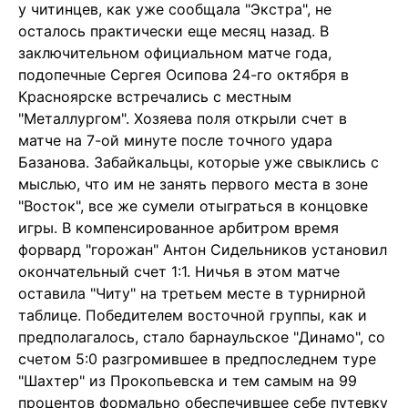
у читинцев, как уже сообщала "Экстра", не
осталось практически еще месяц назад. В
заключительном официальном матче года,
подопечные Сергея Осипова 24-го октября в
Красноярске встречались с местным
"Металлургом". Хозяева поля открыли счет в
матче на 7-ой минуте после точного удара
Базанова. Забайкальцы, которые уже свыклись с
мыслью, что им не занять первого места в зоне
"Восток", все же сумели отыграться в концовке
игры. В компенсированное арбитром время
форвард "горожан" Антон Сидельников установил
окончательный счет 1:1. Ничья в этом матче
оставила "Читу" на третьем месте в турнирной
таблице. Победителем восточной группы, как и
предполагалось, стало барнаульское "Динамо", со
счетом 5:0 разгромившее в предпоследнем туре
"Шахтер" из Прокопьевска и тем самым на 99
процентов формально обеспечившее себе путевку