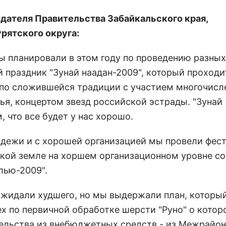
ателя Правительства Забайкальского края,
рятского округа:
 мы планировали в этом году по проведению разных
 праздник "Зунай наадан-2009", который проходит
го по сложившейся традиции с участием многочис
ья, концертом звезд российской эстрады. "Зунай
, что все будет у нас хорошо.
дежи и с хорошей организацией мы провели фес
ской земле на хоршем организационном уровне с
лью-2009".
ожидали худшего, но мы выдержали план, которы
цех по первичной обработке шерсти "Руно" о кото
тельства из внебюджетных средств - из Межрайон