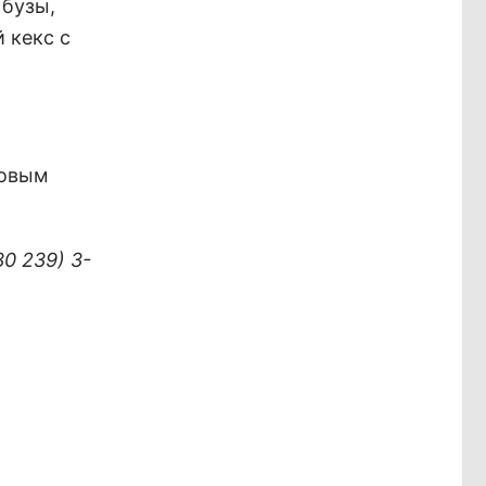
 бузы,
 кекс с
Новым
0 239) 3-