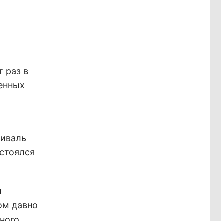
 раз в
ленных
тиваль
остоялся
й
ром давно
ного