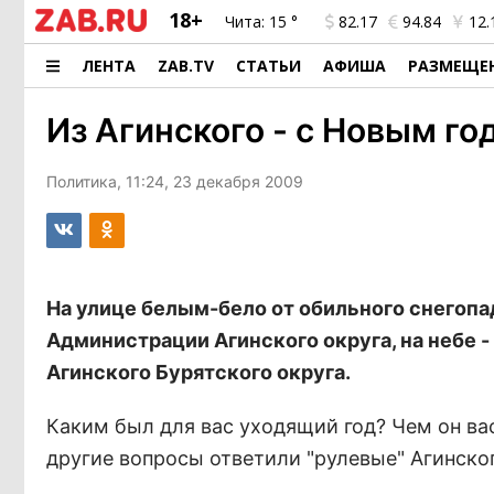
18+
Чита:
15 °
82.17
94.84
12.
ЛЕНТА
ZAB.TV
СТАТЬИ
АФИША
РАЗМЕЩЕ
Из Агинского - с Новым го
Политика, 11:24, 23 декабря 2009
На улице белым-бело от обильного снегопад
Администрации Агинского округа, на небе -
Агинского Бурятского округа.
Каким был для вас уходящий год? Чем он вас
другие вопросы ответили "рулевые" Агинско