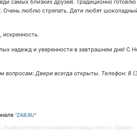
реди самых близких друзей. Традиционно готовлю
. Очень люблю стряпать. Дети любят шоколадный
, искренность.
тлых надежд и уверенности в завтрашнем дне! С 
вопросам: Двери всегда открыты. Телефон: 8 (3
анале
"ZAB.RU"
. Выделите текст и нажмите клавиши «Ctrl» и «Пробел»