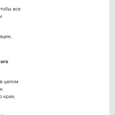
чтобы все
и
ации,
кого
 в целом
и.
 края,