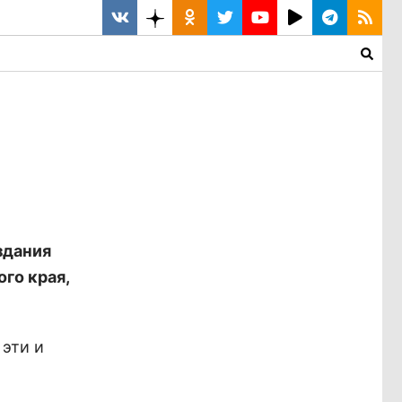
здания
го края,
 эти и