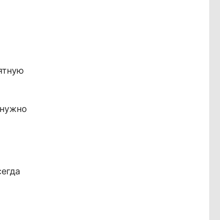
иятную
 нужно
сегда