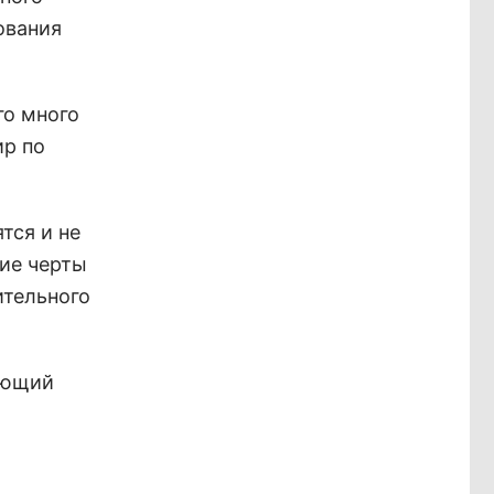
ования
го много
ир по
тся и не
хие черты
ительного
ающий