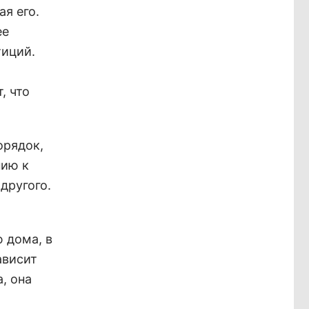
я его.
ее
тиций.
, что
орядок,
нию к
другого.
 дома, в
ависит
, она