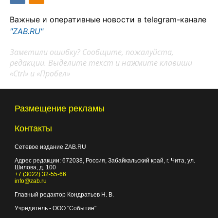
Важные и оперативные новости в telegram-канале
"ZAB.RU"
Заметили ошибку? Сообщите, пожалуйста,
редакции. Выделите текст и нажмите клавиши
«Ctrl» и «Пробел»
Размещение рекламы
Контакты
Сетевое издание ZAB.RU
Адрес редакции:
672038
, Россия, Забайкальский край, г.
Чита
,
ул.
Шилова, д. 100
+7 (3022) 32-55-66
info@zab.ru
Главный редактор Кондратьев Н. В.
Учредитель - ООО "Событие"