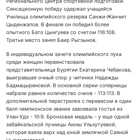
Регионального центра спортивной подготовки.
Сенсационную победу одержал учащийся
Училища олимпийского резерва Санжи-Жанчип
Цыденжапов. В финале он победил более
опытного Бато Цынгуева со счетом 116:108.
Третье место занял Баир Рыгзынов.
В индивидуальном зачете олимпийского лука
среди женщин первенствовала
представительница Бурятии Екатерина Чебакова,
выигравшая очный спор у читинки Надежды
Бадмацыреновой. В основной серии соперницы
набрали равное количество очков - 113:113. В
дополнительной перестрелке с перевесом в один
балл чемпионское звание завоевала гостья из
Улан-Удэ - 10:9. Бронзовая медаль - у еще одной
забайкальской лучницы Аюны Ульзутуевой,
которая взяла верх над юной землячкой Саяной