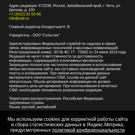
Адрес редакции:
672038
, Россия, Забайкальский край, г.
Чита
,
ул.
Шилова, д. 100
+7 (3022) 32-55-66
info@zab.ru
Главный редактор Кондратьев Н. В.
Учредитель - ООО "Событие"
Зарегистрировано Федеральной службой по надзору в сфере
связи, информационных технологий и массовых коммуникаций.
Регистрационный номер: ЭЛ № ФС 77 - 75882 от 24 июня 2019 года
Редакция не несет ответственности за достоверность
информации, содержащейся в рекламных материалах
Запрещено полное или частичное копирование и использование
любых материалов сайта, как составных произведений, включая
тексты и изображения. При любом использовании данных
материалов в электронных СМИ, ссылка на данный сайт
обязательна. Объем цитирования информации не должен
превышать цель цитирования. При использовании в печатных
СМИ, необходимо письменное разрешение редакции.
Территория распространения: Российская Федерация,
зарубежные страны
Языки: русский, английский
Политика в отношении обработки персональных данных
Мы используем cookies для корректной работы сайта
© 2007 - 2026
Портал Читы и Забайкальского края
и сбора статистических данных в Яндекс.Метрика,
предусмотренных
политикой конфиденциальности