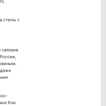
го
а стелы с
й связана
 России,
ловиным.
 даже
ения
ско-
ные бои