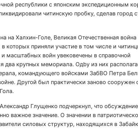
чной республики с японским экспедиционным ко
ликвидировали читинскую пробку, сделав город 
на на Халхин-Голе, Великая Отечественная война
 в которых приняли участие в том числе и читин
 и масштабных войн увековечены в справочной
тся два крупных мемориала. Одby из них располага
енерала, командующего войсками ЗабВО Петра Бел
войне. Другой был практически заново сооружен 
Гола.
Александр Глущенко подчеркнул, что обсуждение
нно важное значение. О значении в патриотическ
вители силовых структур, находящихся в Забайк