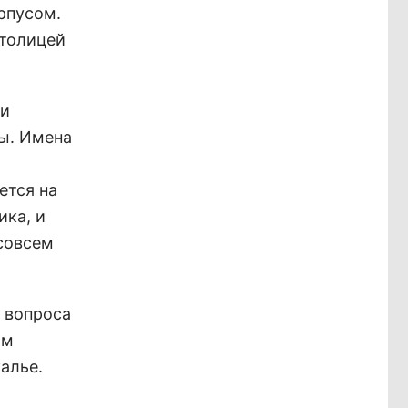
рпусом.
столицей
 и
цы. Имена
ется на
ика, и
совсем
 вопроса
ом
алье.