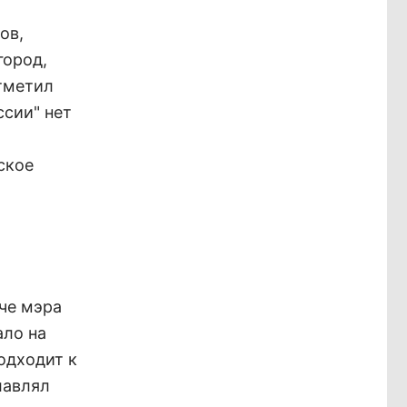
ов,
город,
отметил
ссии" нет
ское
ече мэра
ало на
одходит к
лавлял