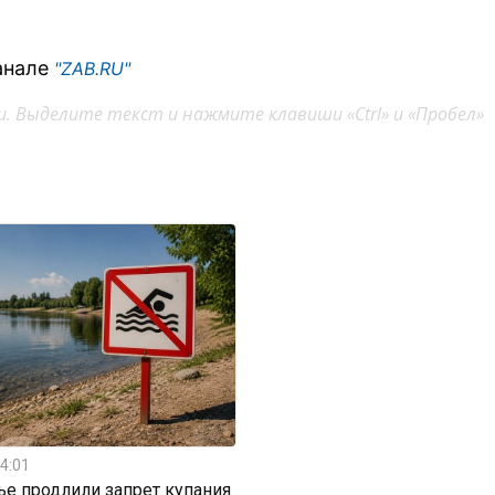
анале
"ZAB.RU"
. Выделите текст и нажмите клавиши «Ctrl» и «Пробел»
4:01
ье продлили запрет купания