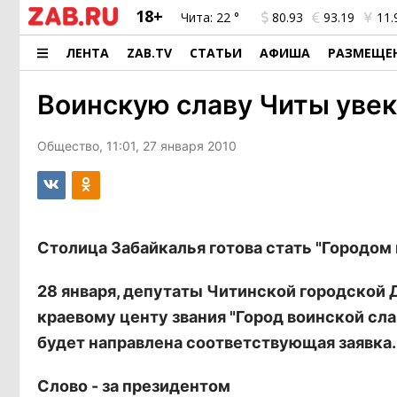
18+
Чита:
22 °
80.93
93.19
11.
ЛЕНТА
ZAB.TV
СТАТЬИ
АФИША
РАЗМЕЩЕ
Воинскую славу Читы уве
Общество, 11:01, 27 января 2010
Столица Забайкалья готова стать "Городом 
28 января, депутаты Читинской городской
краевому центу звания "Город воинской сл
будет направлена соответствующая заявка.
Слово - за президентом