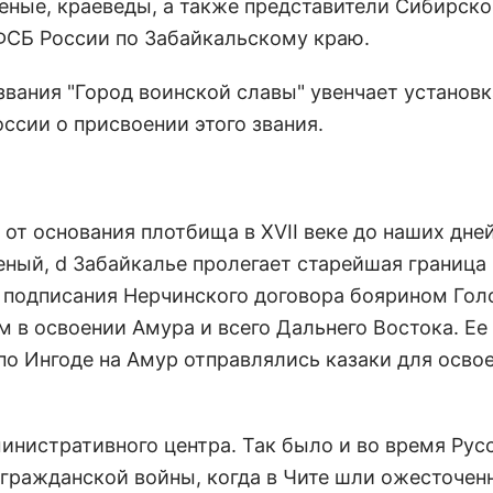
еные, краеведы, а также представители Сибирско
 ФСБ России по Забайкальскому краю.
вания "Город воинской славы" увенчает установк
оссии о присвоении этого звания.
от основания плотбища в XVII веке до наших дне
еный, d Забайкалье пролегает старейшая граница
н подписания Нерчинского договора боярином Го
м в освоении Амура и всего Дальнего Востока. Ее
о Ингоде на Амур отправлялись казаки для осво
инистративного центра. Так было и во время Рус
я гражданской войны, когда в Чите шли ожесточен