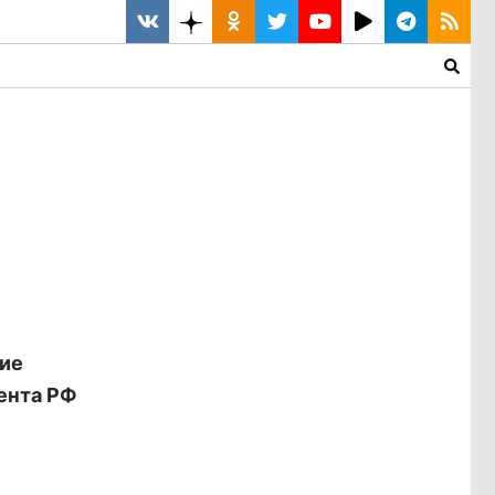
ние
дента РФ