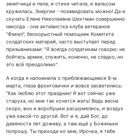
зенитчица и пела, и стихи читала, и вальсом
кружилась. Энергии - позавидовать можно! Да и
скучать Елене Николаевне Шехтман совершенно
некогда - она активистка клуба ветеранов
"Факел", бескорыстный помощник Комитета
солдатских матерей, часто выступает перед
призывниками: "Я всегда солдатикам говорю: не
бойтесь армии, служить, конечно, не сладко, но
это всё преодолимо".
А когда я напомнила о приближающемся 8-м
марта, глаза фронтовички и вовсе засветились:
"Как люблю этот праздник! Я вот сейчас уже
старуха, но мне так хочется жить! Ведь весна
скоро, вон и воробушки расшумелись, и воздух
уже какой-то другой. Вот и я, дай Бог, до
девяноста лет доживу, а там ещё у Боженьки
попрошу. Ты приходи ко мне, Ирочка, я тебе