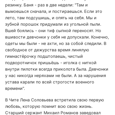
резинку. Баня - раз в две недели: "Там и
вымоешься сначала, и постираешься. Если это
лето, там подсушишь, и опять на себя. Мы и
зубной порошок придумали из угольной пыли.
Вшей боялись - они тиф сыпной переносят. Но
вшивости девчонки у себя не допускали. Конечно,
одеты мы были - не ахти, но за собой следили. В
свободное от дежурства время линялую
гимнастёрочку подштопаешь, чистый
подворотничок пришьёшь - иголка с ниткой
внутри пилотки всегда приколота была. Девчонки
у нас никогда неряхами не были. А за нарушения
устава карали по всей строгости военного
времени".
В Чите Лена Соловьева встретила свою первую
любовь, которую помнит всю свою жизнь.
Старший сержант Михаил Романов заведовал