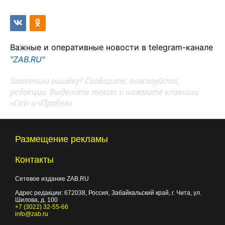
Важные и оперативные новости в telegram-канале
"ZAB.RU"
Заметили ошибку? Сообщите, пожалуйста,
редакции. Выделите текст и нажмите клавиши
«Ctrl» и «Пробел»
Размещение рекламы
Контакты
Сетевое издание ZAB.RU
Адрес редакции:
672038
, Россия, Забайкальский край, г.
Чита
,
ул.
Шилова, д. 100
+7 (3022) 32-55-66
info@zab.ru