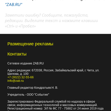
"ZAB.RU"
Заметили ошибку? Сообщите, пожалуйста,
редакции. Выделите текст и нажмите клавиши
«Ctrl» и «Пробел»
Размещение рекламы
Контакты
Сетевое издание ZAB.RU
Адрес редакции:
672038
, Россия, Забайкальский край, г.
Чита
,
ул.
Шилова, д. 100
+7 (3022) 32-55-66
info@zab.ru
Главный редактор Кондратьев Н. В.
Учредитель - ООО "Событие"
Зарегистрировано Федеральной службой по надзору в сфере
связи, информационных технологий и массовых коммуникаций.
Регистрационный номер: ЭЛ № ФС 77 - 75882 от 24 июня 2019 года