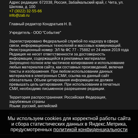
Адрес редакции:
672038
, Россия, Забайкальский край, г.
Чита
,
ул.
Шилова, д. 100
+7 (3022) 32-55-66
info@zab.ru
Главный редактор Кондратьев Н. В.
Учредитель - ООО "Событие"
Зарегистрировано Федеральной службой по надзору в сфере
связи, информационных технологий и массовых коммуникаций.
Регистрационный номер: ЭЛ № ФС 77 - 75882 от 24 июня 2019 года
Редакция не несет ответственности за достоверность
информации, содержащейся в рекламных материалах
Запрещено полное или частичное копирование и использование
любых материалов сайта, как составных произведений, включая
тексты и изображения. При любом использовании данных
материалов в электронных СМИ, ссылка на данный сайт
обязательна. Объем цитирования информации не должен
превышать цель цитирования. При использовании в печатных
СМИ, необходимо письменное разрешение редакции.
Территория распространения: Российская Федерация,
зарубежные страны
Языки: русский, английский
Политика в отношении обработки персональных данных
Мы используем cookies для корректной работы сайта
© 2007 - 2026
Портал Читы и Забайкальского края
и сбора статистических данных в Яндекс.Метрика,
предусмотренных
политикой конфиденциальности