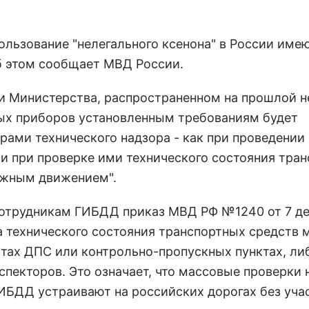
ользование "нелегального ксенона" в России име
б этом сообщает МВД России.
и Министерства, распространенном на прошлой н
вых приборов установленным требованиям будет
ами технического надзора - как при проведении
 и при проверке ими технического состояния тра
ожным движением".
сотрудникам ГИБДД приказ МВД РФ №1240 от 7 д
ка технического состояния транспортных средств
тах ДПС или контрольно-пропускных пунктах, ли
пекторов. Это означает, что массовые проверки 
ГИБДД устраивают на российских дорогах без уча