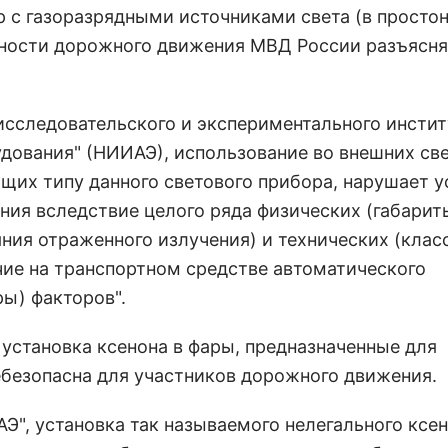
 с газоразрядными источниками света (в просто
асности дорожного движения МВД России разъясн
исследовательского и экспериментального инстит
дования" (НИИАЭ), использование во внешних св
ющих типу данного светового прибора, нарушает 
ния вследствие целого ряда физических (габарит
яния отраженного излучения) и технических (клас
ие на транспортном средстве автоматического
ры) факторов".
 установка ксенона в фары, предназначенные для
ебезопасна для участников дорожного движения.
Э", установка так называемого нелегального ксе