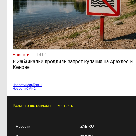
Новости
14:01
В Забайкалье продлили запрет купания на Арахлее и
Кеноне
Новости МирТесен
Новости СМИ2
Размещение рекламы
Контакты
Новости
ZAB.RU