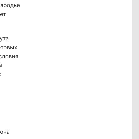
народье
яет
ута
етовых
условия
ы
с
нона