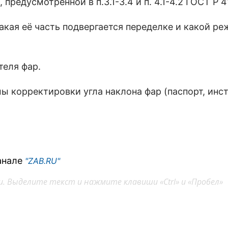
редусмотренной в п.3.1-3.4 и п. 4.1-4.2 ГОСТ Р 4
акая её часть подвергается переделке и какой р
теля фар.
ы корректировки угла наклона фар (паспорт, инс
.
анале
"ZAB.RU"
. Выделите текст и нажмите клавиши «Ctrl» и «Пробел»