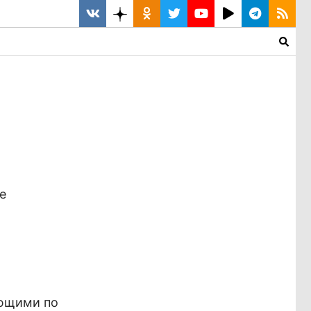
е
ающими по