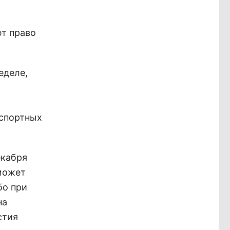
ют право
еделе,
нспортных
екабря
 может
бо при
на
стия