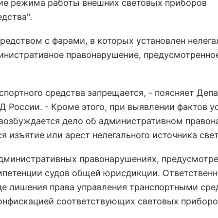
вие режима работы внешних световых приборов
дства".
средством с фарами, в которых установлен нелег
министративное правонарушение, предусмотренно
нспортного средства запрещается, - поясняет Деп
 России. - Кроме этого, при выявлении фактов у
 возбуждается дело об административном право
ся изъятие или арест нелегального источника свет
 административных правонарушениях, предусмотр
омпетенции судов общей юрисдикции. Ответственн
де лишения права управления транспортными ср
 конфискацией соответствующих световых приборо