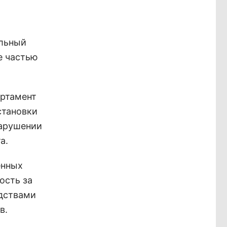
альный
е частью
артамент
становки
нарушении
а.
енных
ость за
едствами
в.