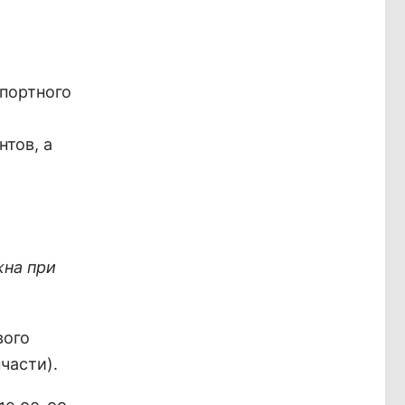
портного
тов, а
и
жна при
вого
части).