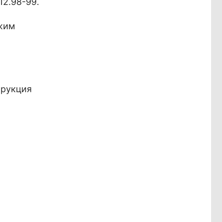
12.98-99.
ежим
трукция