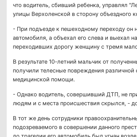
что водитель, сбивший ребенка, управлял "Л
улицы Верхоленской в сторону объездного к
- При подъезде к пешеходному переходу он 
автомобиля, а объехал его слева и выехал н
переходивших дорогу женщину с тремя мало
В результате 10-летний мальчик от получен
получили телесные повреждения различной 
медицинской помощи.
- Однако водитель, совершивший ДТП, не пр
людям и с места происшествия скрылся, - д
В тот же день сотрудники правоохранительн
подозреваемого в совершении данного престу
до трагедии его автомобиль был угнан возл