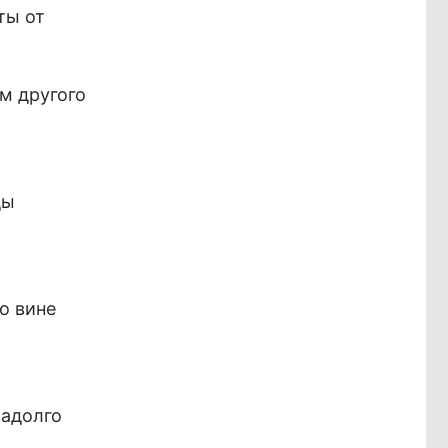
ты от
м другого
ды
о вине
задолго