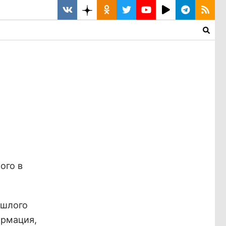
ого в
ошлого
ормация,