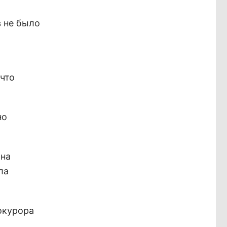
в не было
ечто
но
 на
ла
окурора
,