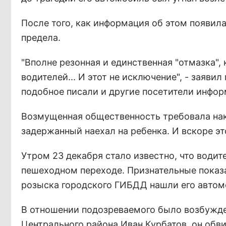
После того, как информация об этом появил
предела.
"Вполне резонная и единственная "отмазка",
водителей... И этот не исключение", - заяви
подобное писали и другие посетители инфор
Возмущенная общественность требовала нака
задержанный наехал на ребенка. И вскоре э
Утром 23 декабря стало известно, что водит
пешеходном переходе. Признательные показа
розыска городского ГИБДД нашли его автом
В отношении подозреваемого было возбужде
Центрального района Иван Курбатов, он обв