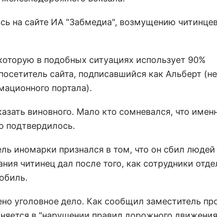
ась на сайте ИА "Забмедиа", возмущению читинце
 которую в подобных ситуациях использует 90%
л посетитель сайта, подписавшийся как Альберт (н
мационного портала).
зать виновного. Мало кто сомневался, что имен
то подтвердилось.
ель иномарки признался в том, что он сбил людей
ния читинец дал после того, как сотрудники отде
обиль.
но уголовное дело. Как сообщил заместитель пр
иняется в "нарушении правил дорожного движения