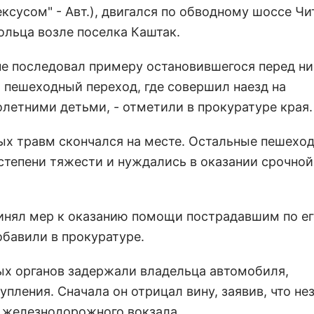
ексусом" - Авт.), двигался по обводному шоссе Чи
ольца возле поселка Каштак.
не последовал примеру остановившегося перед ни
а пешеходный переход, где совершил наезд на
летними детьми, - отметили в прокуратуре края.
ных травм скончался на месте. Остальные пешехо
степени тяжести и нуждались в оказании срочной
инял мер к оказанию помощи пострадавшим по ег
обавили в прокуратуре.
ых органов задержали владельца автомобиля,
пления. Сначала он отрицал вину, заявив, что не
е железнодорожного вокзала.