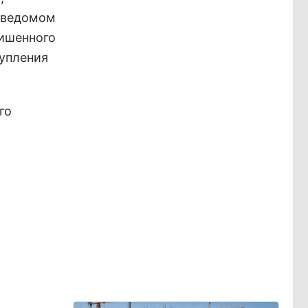
заведомом
лишенного
упления
го