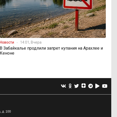
Новости
14:01, Вчера
В Забайкалье продлили запрет купания на Арахлее и
Кеноне
, д. 100