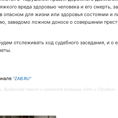
яжкого вреда здоровью человека и его смерть, 
в опасном для жизни или здоровья состоянии и 
ию, заведомо ложном доносе о совершении прест
будем отслеживать ход судебного заседания, и о е
зеты.
анале
"ZAB.RU"
. Выделите текст и нажмите клавиши «Ctrl» и «Пробел»