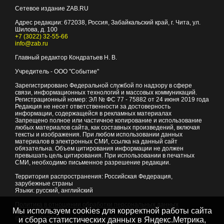
Сетевое издание ZAB.RU
Адрес редакции:
672038
, Россия, Забайкальский край, г.
Чита
,
ул.
Шилова, д. 100
+7 (3022) 32-55-66
info@zab.ru
Главный редактор Кондратьев Н. В.
Учредитель - ООО "Событие"
Зарегистрировано Федеральной службой по надзору в сфере
связи, информационных технологий и массовых коммуникаций.
Регистрационный номер: ЭЛ № ФС 77 - 75882 от 24 июня 2019 года
Редакция не несет ответственности за достоверность
информации, содержащейся в рекламных материалах
Запрещено полное или частичное копирование и использование
любых материалов сайта, как составных произведений, включая
тексты и изображения. При любом использовании данных
материалов в электронных СМИ, ссылка на данный сайт
обязательна. Объем цитирования информации не должен
превышать цель цитирования. При использовании в печатных
СМИ, необходимо письменное разрешение редакции.
Территория распространения: Российская Федерация,
зарубежные страны
Языки: русский, английский
Политика в отношении обработки персональных данных
Мы используем cookies для корректной работы сайта
© 2007 - 2026
Портал Читы и Забайкальского края
и сбора статистических данных в Яндекс.Метрика,