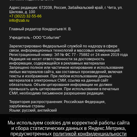
Адрес редакции:
672038
, Россия, Забайкальский край, г.
Чита
,
ул.
Шилова, д. 100
+7 (3022) 32-55-66
info@zab.ru
Главный редактор Кондратьев Н. В.
Учредитель - ООО "Событие"
Зарегистрировано Федеральной службой по надзору в сфере
связи, информационных технологий и массовых коммуникаций.
Регистрационный номер: ЭЛ № ФС 77 - 75882 от 24 июня 2019 года
Редакция не несет ответственности за достоверность
информации, содержащейся в рекламных материалах
Запрещено полное или частичное копирование и использование
любых материалов сайта, как составных произведений, включая
тексты и изображения. При любом использовании данных
материалов в электронных СМИ, ссылка на данный сайт
обязательна. Объем цитирования информации не должен
превышать цель цитирования. При использовании в печатных
СМИ, необходимо письменное разрешение редакции.
Территория распространения: Российская Федерация,
зарубежные страны
Языки: русский, английский
Политика в отношении обработки персональных данных
Мы используем cookies для корректной работы сайта
© 2007 - 2026
Портал Читы и Забайкальского края
и сбора статистических данных в Яндекс.Метрика,
предусмотренных
политикой конфиденциальности