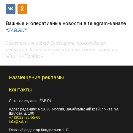
Важные и оперативные новости в telegram-канале
"ZAB.RU"
Заметили ошибку? Сообщите, пожалуйста,
редакции. Выделите текст и нажмите клавиши
«Ctrl» и «Пробел»
Размещение рекламы
Контакты
Сетевое издание ZAB.RU
Адрес редакции:
672038
, Россия, Забайкальский край, г.
Чита
,
ул.
Шилова, д. 100
+7 (3022) 32-55-66
info@zab.ru
Главный редактор Кондратьев Н. В.