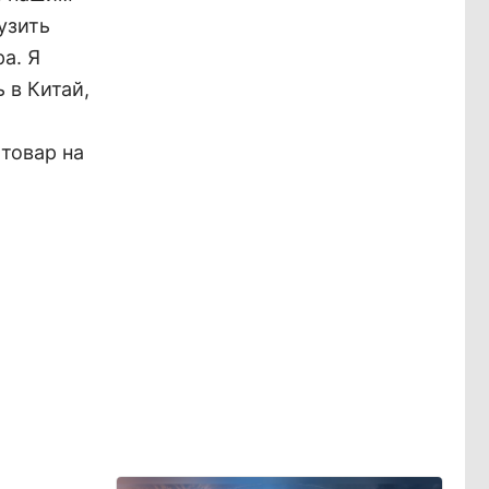
узить
а. Я
 в Китай,
товар на