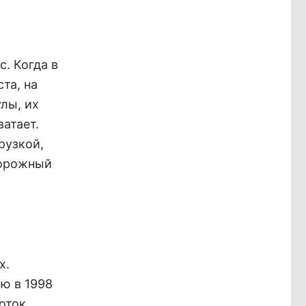
. Когда в
та, на
улы, их
ватает.
рузкой,
одорожный
х.
ю в 1998
поток