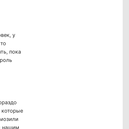
век, у
сто
ть, пока
троль
гораздо
, которые
рмозили
м нашим