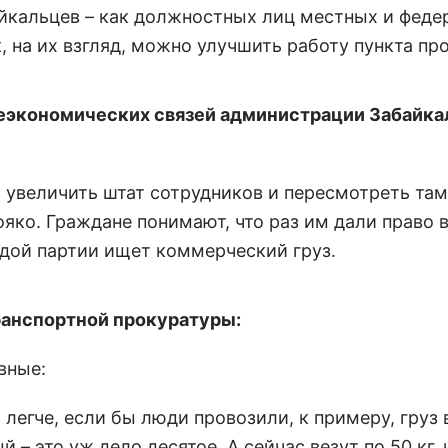
йкальцев – как должностных лиц местных и феде
к, на их взгляд, можно улучшить работу пункта пр
еэкономических связей администрации Забайка
, увеличить штат сотрудников и пересмотреть та
ояко. Граждане понимают, что раз им дали право 
ждой партии ищет коммерческий груз.
ранспортной прокуратуры:
вные:
 легче, если бы люди провозили, к примеру, груз 
 – это уж дело десятое. А сейчас везут по 50 кг, 