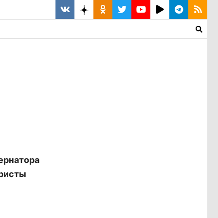
ернатора
уристы