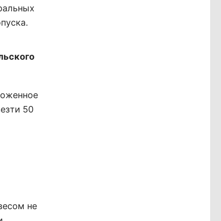
ральных
опуска.
льского
моженное
везти 50
весом не
и