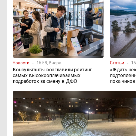
Новости
16:58, Вчера
Статьи
15
Консультанты возглавили рейтинг
«Ждать нек
самых высокооплачиваемых
подтопленн
подработок за смену в ДФО
пока чинов