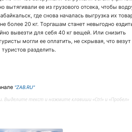
о вытягивали ее из грузового отсека, чтобы водр
Забайкальск, где снова началась выгрузка их товар
е более 20 кг. Торгашам станет невыгодно ездить
йно вывезти для себя 40 кг вещей. Или снизить
ристы могли ее оплатить, не скрывая, что везут 
 туристов разделить.
анале
"ZAB.RU"
. Выделите текст и нажмите клавиши «Ctrl» и «Пробел»