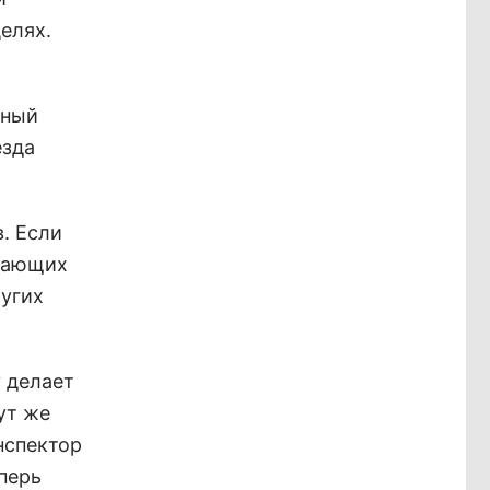
елях.
нный
езда
. Если
екающих
ругих
 делает
ут же
нспектор
перь