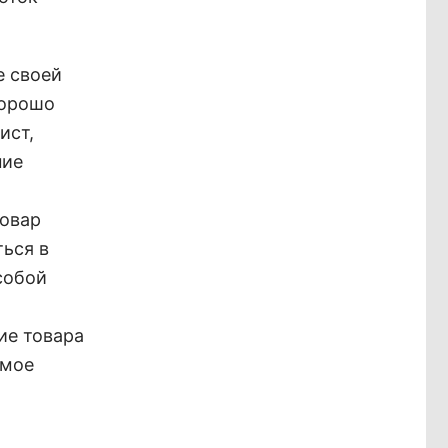
е своей
хорошо
ист,
ние
товар
ться в
собой
ие товара
емое