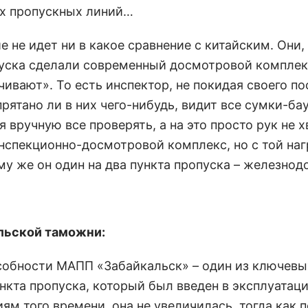
рех пропускных линий…
е не идет ни в какое сравнение с китайским. Они,
уска сделали современный досмотровой комплекс
ивают». То есть инспектор, не покидая своего пос
рятано ли в них чего-нибудь, видит все сумки-ба
вручную все проверять, а на это просто рук не х
нспекционно-досмотровой комплекс, но с той наг
тому же он один на два пункта пропуска – железн
льской таможни:
собности МАПП «Забайкальск» – один из ключевы
нкта пропуска, который был введен в эксплуатаци
ям того времени, она не увеличилась, тогда как 