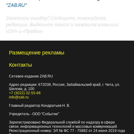
"ZAB.RU"
Заметили ошибку? Сообщите, пожалуйста,
редакции. Выделите текст и нажмите клавиши
«Ctrl» и «Пробел»
Размещение рекламы
Контакты
Сетевое издание ZAB.RU
Адрес редакции:
672038
, Россия, Забайкальский край, г.
Чита
,
ул.
Шилова, д. 100
+7 (3022) 32-55-66
info@zab.ru
Главный редактор Кондратьев Н. В.
Учредитель - ООО "Событие"
Зарегистрировано Федеральной службой по надзору в сфере
связи, информационных технологий и массовых коммуникаций.
Регистрационный номер: ЭЛ № ФС 77 - 75882 от 24 июня 2019 года