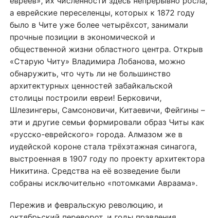
евреев», их численности здесь непрерывно росла,
а еврейские переселенцы, которых к 1872 году
было в Чите уже более четырёхсот, занимали
прочные позиции в экономической и
общественной жизни областного центра. Открыв
«Старую Читу» Владимира Лобанова, можно
обнаружить, что чуть ли не большинство
архитектурных ценностей забайкальской
столицы построили евреи! Берковичи,
Шлезингеры, Самсоновичи, Китаевичи, Фейгины –
эти и другие семьи формировали образ Читы как
«русско-еврейского» города. Алмазом же в
иудейской короне стала трёхэтажная синагога,
выстроенная в 1907 году по проекту архитектора
Никитина. Средства на её возведение были
собраны исключительно «потомками Авраама».
Пережив и февральскую революцию, и
октябрьский переворот, и годы правления