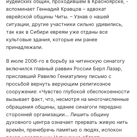
иудейских общин, проходившем в Красноярске, -
вспоминает Геннадий Кравцов – адвокат
еврейской общины Читы. – Узнав о нашей
ситуации, другие участники сильно удивились,
так как в Сибири евреям уже отданы все
культовые здания, которые им ранее
принадлежали.
В июле 2006-го в борьбу за читинскую синагогу
включился главный раввин России Берл Лазар,
приславший Равилю Гениатулину письмо с
просьбой вернуть верующим религиозное
сооружение: «Чувство глубокой обеспокоенности
вызывает факт, что, несмотря на многочисленные
обращения общины, здание синагоги передано
сторонней организации… Лишить общину
духовного центра означает прервать живую нить
времён, пренебречь памятью о людях, испокон