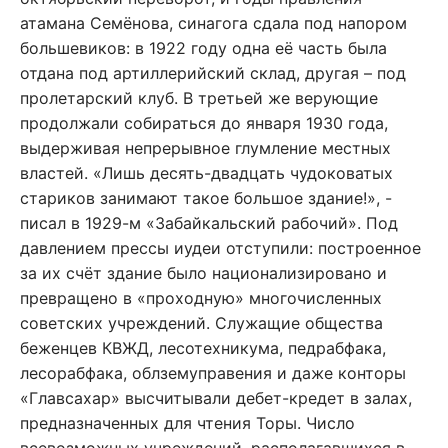
атамана Семёнова, синагога сдала под напором
большевиков: в 1922 году одна её часть была
отдана под артиллерийский склад, другая – под
пролетарский клуб. В третьей же верующие
продолжали собираться до января 1930 года,
выдерживая непрерывное глумление местных
властей. «Лишь десять-двадцать чудоковатых
стариков занимают такое большое здание!», -
писал в 1929-м «Забайкальский рабочий». Под
давлением прессы иудеи отступили: построенное
за их счёт здание было национализировано и
превращено в «проходную» многочисленных
советских учреждений. Служащие общества
беженцев КВЖД, лесотехникума, педрабфака,
лесорабфака, облземуправения и даже конторы
«Главсахар» высчитывали дебет-кредет в залах,
предназначенных для чтения Торы. Число