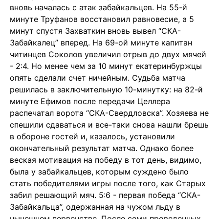
вновь началась с атак забайкальцев. На 55-й
минуте Труфанов восстановил равновесие, а 5
минут спустя Захваткин вновь вывел “СКА-
Забайкалец” вперед. На 69-ой минуте капитан
читинцев Соколов увеличил отрыв до двух мячей
- 2:4. Но менее чем за 10 минут екатеринбуржцы
опять сделали счет ничейным. Судьба матча
решилась в заключительную 10-минутку: на 82-й
минуте Ефимов после передачи Целлера
распечатал ворота “СКА-Свердловска”. Хозяева не
спешили сдаваться и все-таки снова нашли брешь
в обороне гостей и, казалось, установили
окончательный результат матча. Однако более
веская мотивация на победу в тот день, видимо,
была у забайкальцев, которым суждено было
стать победителями игры после того, как Старых
забил решающий мяч. 5:6 - первая победа “СКА-
Забайкальца”, одержанная на чужом льду в
нынешнем первенстве. После семи проведенных