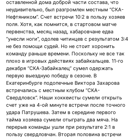
оставленной дома доброй части состава, что
неудивительно, был разгромлен местным “СКА-
Нефтяником”. Счет встречи 10:2 в пользу хозяев
поля. Хотя, как помнится, в стартовом матче
первенства, месяц назад, хабаровчане едва
“унесли ноги”, одолев читинцев с результатом 3:4
не без помощи судей. Но не стоит хоронить
команду раньше времени. Поскольку не все так
плохо в игровых действиях забайкальцев. 11-го
декабря “СКА-Забайкалец” сумел одержать
первую выездную победу в сезоне. В
Екатеринбурге подопечные Виктора Захарова
встречались с местным клубом “СКА-
Свердловск”. Наши хоккеисты сумели открыть
счет уже на 4-ой минуте встречи после точного
удара Патрушева. Затем в середине первого
тайма хозяева сумели отыграть два мяча. На
перерыв команды ушли при результате 2:1 в
пользу свердловчан. Вторая половина встречи