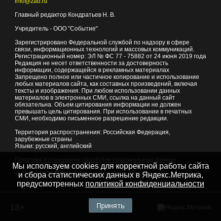
info@zab.ru
Главный редактор Кондратьев Н. В.
Учредитель - ООО "Событие"
Зарегистрировано Федеральной службой по надзору в сфере
связи, информационных технологий и массовых коммуникаций.
Регистрационный номер: ЭЛ № ФС 77 - 75882 от 24 июня 2019 года
Редакция не несет ответственности за достоверность
информации, содержащейся в рекламных материалах
Запрещено полное или частичное копирование и использование
любых материалов сайта, как составных произведений, включая
тексты и изображения. При любом использовании данных
материалов в электронных СМИ, ссылка на данный сайт
обязательна. Объем цитирования информации не должен
превышать цель цитирования. При использовании в печатных
СМИ, необходимо письменное разрешение редакции.
Территория распространения: Российская Федерация,
зарубежные страны
Языки: русский, английский
Политика в отношении обработки персональных данных
Мы используем cookies для корректной работы сайта
© 2007 - 2026
Портал Читы и Забайкальского края
и сбора статистических данных в Яндекс.Метрика,
предусмотренных
политикой конфиденциальности
Принять
18+