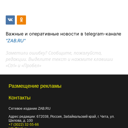
Важные и оперативные новости в telegram-канале
"ZAB.RU"
Заметили ошибку? Сообщите, пожалуйста,
редакции. Выделите текст и нажмите клавиши
«Ctrl» и «Пробел»
Размещение рекламы
Контакты
Сетевое издание ZAB.RU
Адрес редакции:
672038
, Россия, Забайкальский край, г.
Чита
,
ул.
Шилова, д. 100
+7 (3022) 32-55-66