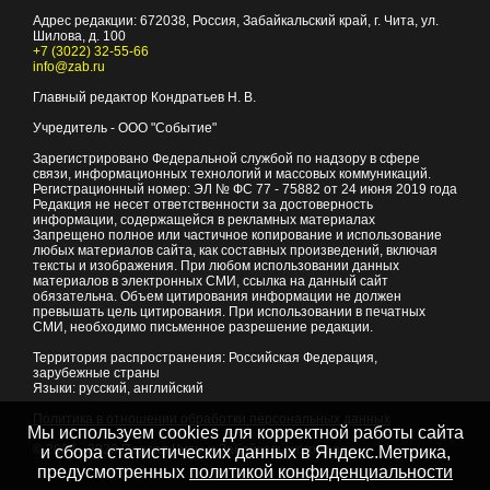
Адрес редакции:
672038
, Россия, Забайкальский край, г.
Чита
,
ул.
Шилова, д. 100
+7 (3022) 32-55-66
info@zab.ru
Главный редактор Кондратьев Н. В.
Учредитель - ООО "Событие"
Зарегистрировано Федеральной службой по надзору в сфере
связи, информационных технологий и массовых коммуникаций.
Регистрационный номер: ЭЛ № ФС 77 - 75882 от 24 июня 2019 года
Редакция не несет ответственности за достоверность
информации, содержащейся в рекламных материалах
Запрещено полное или частичное копирование и использование
любых материалов сайта, как составных произведений, включая
тексты и изображения. При любом использовании данных
материалов в электронных СМИ, ссылка на данный сайт
обязательна. Объем цитирования информации не должен
превышать цель цитирования. При использовании в печатных
СМИ, необходимо письменное разрешение редакции.
Территория распространения: Российская Федерация,
зарубежные страны
Языки: русский, английский
Политика в отношении обработки персональных данных
Мы используем cookies для корректной работы сайта
© 2007 - 2026
Портал Читы и Забайкальского края
и сбора статистических данных в Яндекс.Метрика,
предусмотренных
политикой конфиденциальности