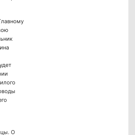
 Главному
вою
льник
цина
удет
рии
жилого
доводы
его
ицы. О