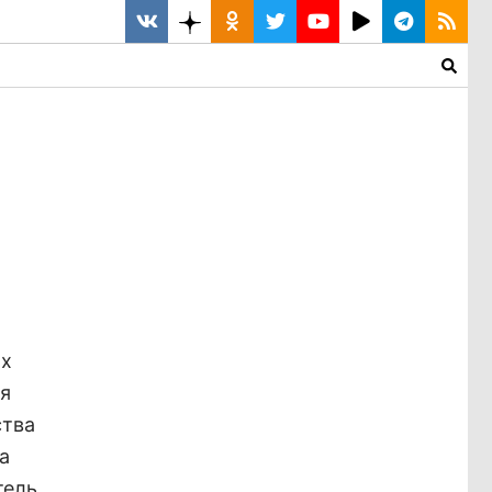
ых
ья
ства
а
тель