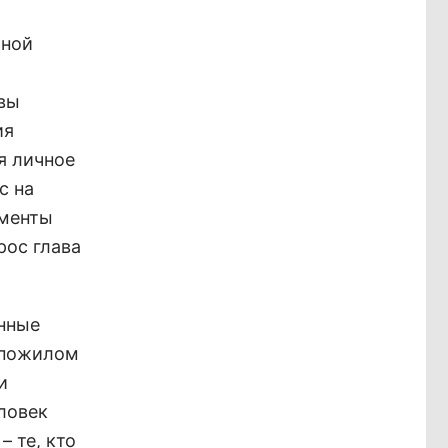
ьной
вы
ия
ся личное
с на
ументы
рос глава
енные
 пожилом
и
еловек
– те, кто