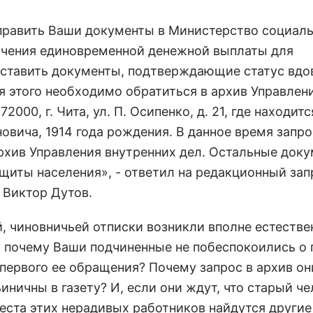
тправить Ваши документы в Министерство социал
учения единовременной денежной выплаты для
оставить документы, подтверждающие статус вдо
я этого необходимо обратиться в архив Управлен
000, г. Чита, ул. П. Осипенко, д. 21, где находит
вича, 1914 года рождения. В данное время запро
рхив Управления внутренних дел. Остальные док
щиты населения», - ответил на редакционный зап
 Виктор Дутов.
й, чиновничьей отписки возникли вполне естеств
 почему Ваши подчиненные не побеспокоились о
 первого ее обращения? Почему запрос в архив он
ничны в газету? И, если они ждут, что старый ч
еста этих нерадивых работников найдутся другие 