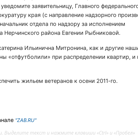
 уведомите заявительницу, Главного федеральног
окуратуру края (с направление надзорного произв
 начальник отдела по надзору за исполнением
а Нерчинского района Евгении Рыбниковой.
катерина Ильинична Митронина, как и другие наш
йны «отфутболили» при распределении квартир, и 
печить жильем ветеранов к осени 2011-го.
анале
"ZAB.RU"
. Выделите текст и нажмите клавиши «Ctrl» и «Пробел»