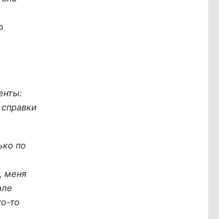
о
енты:
 справки
ько по
, меня
але
то-то