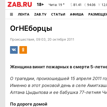
18+
Чита:
19 °
81.41
94.06
12.
ЛЕНТА
ZAB.TV
СТАТЬИ
АФИША
РАЗМЕЩЕ
ОгНЕборцы
Происшествия, 09:03, 20 октября 2011
Женщина винит пожарных в смерти 5-летн
О трагедии, произошедшей 15 апреля 2011 год
Именно в этот роковой день в селе Амитхаша
Алтана Цыдыпова и ее бабушка 77-летняя 
По дороге домой