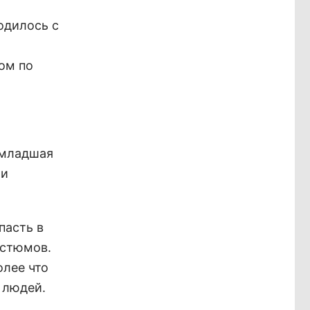
одилось с
ом по
 младшая
ли
пасть в
остюмов.
олее что
 людей.