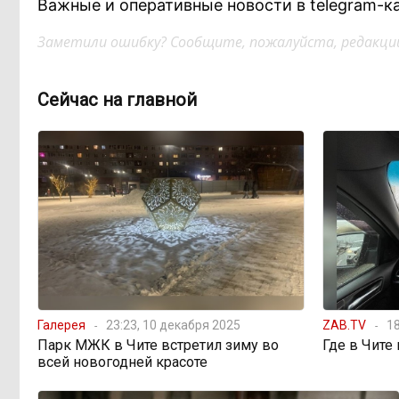
Важные и оперативные новости в telegram-к
Заметили ошибку? Сообщите, пожалуйста, редакции
Сейчас на главной
Галерея
23:23, 10 декабря 2025
ZAB.TV
18
Парк МЖК в Чите встретил зиму во
Где в Чите
всей новогодней красоте