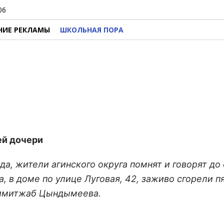
06
НИЕ РЕКЛАМЫ
ШКОЛЬНАЯ ПОРА
ей дочери
а, жители агинского округа помнят и говорят до 
, в доме по улице Луговая, 42, заживо сгорели п
Чимитжаб Цындымеева.