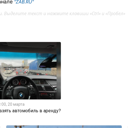
анале
"ZAB.RU"
. Выделите текст и нажмите клавиши «Ctrl» и «Пробел»
:00, 20 марта
 взять автомобиль в аренду?