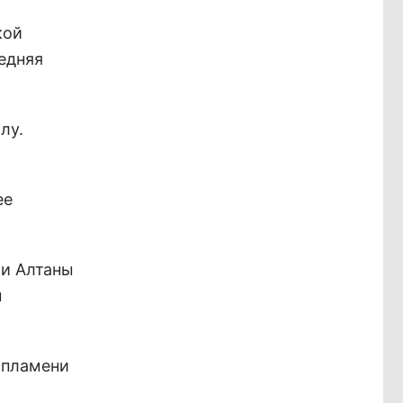
кой
едняя
лу.
ее
ли Алтаны
м
 пламени