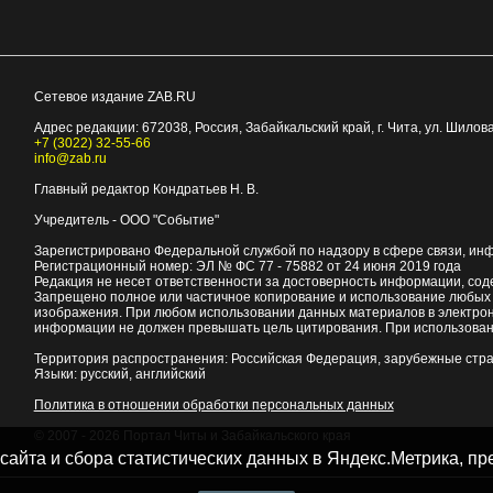
Сетевое издание ZAB.RU
Адрес редакции:
672038
, Россия, Забайкальский край, г.
Чита
,
ул. Шилова
+7 (3022) 32-55-66
info@zab.ru
Главный редактор Кондратьев Н. В.
Учредитель - ООО "Событие"
Зарегистрировано Федеральной службой по надзору в сфере связи, ин
Регистрационный номер: ЭЛ № ФС 77 - 75882 от 24 июня 2019 года
Редакция не несет ответственности за достоверность информации, со
Запрещено полное или частичное копирование и использование любых м
изображения. При любом использовании данных материалов в электро
информации не должен превышать цель цитирования. При использован
Территория распространения: Российская Федерация, зарубежные стр
Языки: русский, английский
Политика в отношении обработки персональных данных
© 2007 - 2026
Портал Читы и Забайкальского края
 сайта и сбора статистических данных в Яндекс.Метрика, 