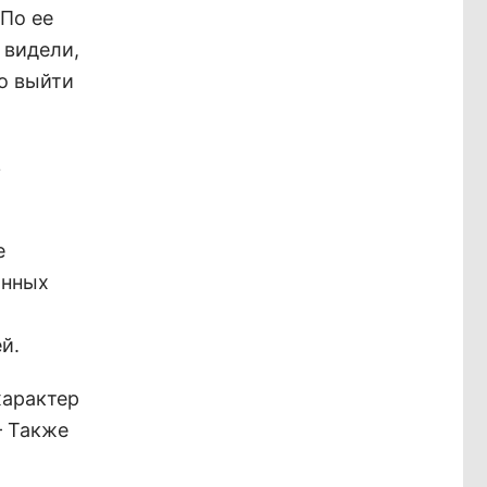
По ее
 видели,
но выйти
в
е
анных
й.
характер
– Также