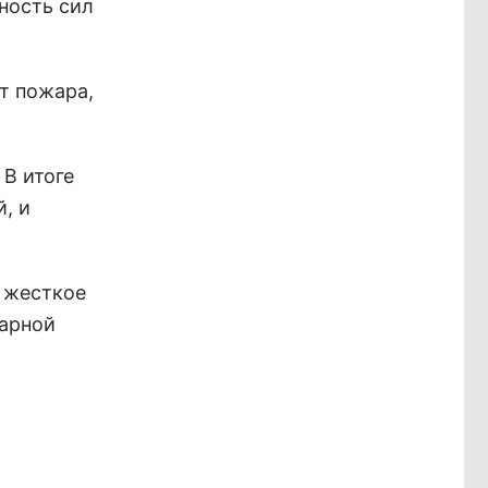
ность сил
т пожара,
 В итоге
, и
е жесткое
жарной