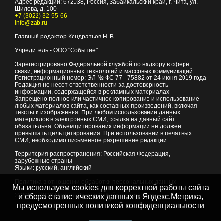
Адрес редакции:
672038
, Россия, Забайкальский край, г.
Чита
,
ул.
Шилова, д. 100
+7 (3022) 32-55-66
info@zab.ru
Главный редактор Кондратьев Н. В.
Учредитель - ООО "Событие"
Зарегистрировано Федеральной службой по надзору в сфере
связи, информационных технологий и массовых коммуникаций.
Регистрационный номер: ЭЛ № ФС 77 - 75882 от 24 июня 2019 года
Редакция не несет ответственности за достоверность
информации, содержащейся в рекламных материалах
Запрещено полное или частичное копирование и использование
любых материалов сайта, как составных произведений, включая
тексты и изображения. При любом использовании данных
материалов в электронных СМИ, ссылка на данный сайт
обязательна. Объем цитирования информации не должен
превышать цель цитирования. При использовании в печатных
СМИ, необходимо письменное разрешение редакции.
Территория распространения: Российская Федерация,
зарубежные страны
Языки: русский, английский
Политика в отношении обработки персональных данных
Мы используем cookies для корректной работы сайта
© 2007 - 2026
Портал Читы и Забайкальского края
и сбора статистических данных в Яндекс.Метрика,
предусмотренных
политикой конфиденциальности