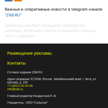
Важные и оперативные новости в telegram-канале
"ZAB.RU"
Заметили ошибку? Сообщите, пожалуйста,
редакции. Выделите текст и нажмите клавиши
«Ctrl» и «Пробел»
Размещение рекламы
Контакты
Сетевое издание ZAB.RU
Адрес редакции:
672038
, Россия, Забайкальский край, г.
Чита
,
ул.
Шилова, д. 100
+7 (3022) 32-55-66
info@zab.ru
Главный редактор Кондратьев Н. В.
Учредитель - ООО "Событие"