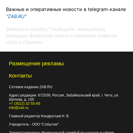
Важные и оперативные новости в telegram-канале
"ZAB.RU"
Заметили ошибку? Сообщите, пожалуйста,
редакции. Выделите текст и нажмите клавиши
«Ctrl» и «Пробел»
Размещение рекламы
Контакты
Сетевое издание ZAB.RU
Адрес редакции:
672038
, Россия, Забайкальский край, г.
Чита
,
ул.
Шилова, д. 100
+7 (3022) 32-55-66
info@zab.ru
Главный редактор Кондратьев Н. В.
Учредитель - ООО "Событие"
Зарегистрировано Федеральной службой по надзору в сфере