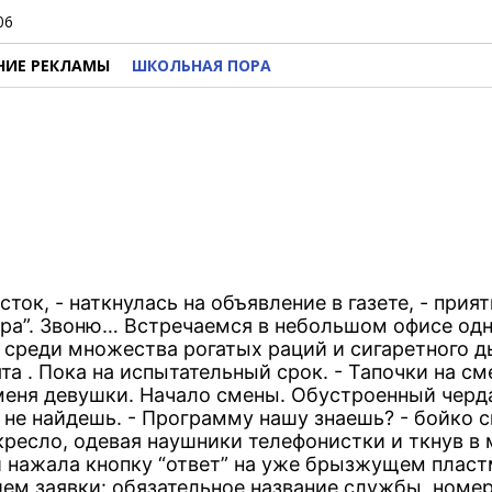
06
НИЕ РЕКЛАМЫ
ШКОЛЬНАЯ ПОРА
ок, - наткнулась на объявление в газете, - прия
бора”. Звоню… Встречаемся в небольшом офисе одн
 среди множества рогатых раций и сигаретного д
та . Пока на испытательный срок. - Тапочки на см
меня девушки. Начало смены. Обустроенный черд
 не найдешь. - Программу нашу знаешь? - бойко 
кресло, одевая наушники телефонистки и ткнув в
 и нажала кнопку “ответ” на уже брызжущем плас
ием заявки: обязательное название службы, номер