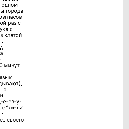
в одном
ы города,
озгласов
ой раз с
ука с
аз клятой
я…
у,
на
-
10 минут
 язык
дывают),
 не
 и
-е-ев-у-
ое “хи-хи”
 -
ес своего