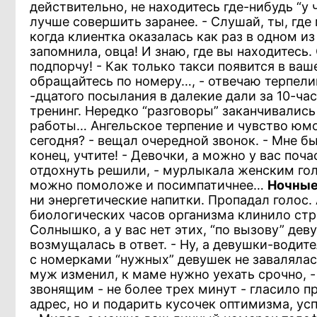
действительно, не находитесь где-нибудь “у 
лучше совершить заранее. - Слушай, ты, где
когда клиентка оказалась как раз в одном из
запомнила, овца! И знаю, где вы находитесь
подпорчу! - Как только такси появится в ва
обращайтесь по номеру…, - отвечаю терпелив
-дцатого посылания в далекие дали за 10-ч
тренинг. Нередко “разговоры” заканчивалис
работы… Ангельское терпение и чувство юмора
сегодня? - вещал очередной звонок. - Мне бы
конец, учтите! - Девочки, а можно у вас поч
отдохнуть решили, - мурлыкала женским гол
можно помоложе и посимпатичнее…
Ночные
ни энергетические напитки. Пропадал голос. 
биологических часов организма клинило стр
Солнышко, а у вас нет этих, “по вызову” деву
возмущалась в ответ. - Ну, а девушки-водите
с номерками “нужных” девушек не завалялась
муж изменил, к маме нужно уехать срочно, 
звонящим - не более трех минут - гласило п
адрес, но и подарить кусочек оптимизма, ус