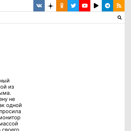
тный
ой из
ыма.
ену не
ак одной
спросила
 монитор
тмассой
 своего