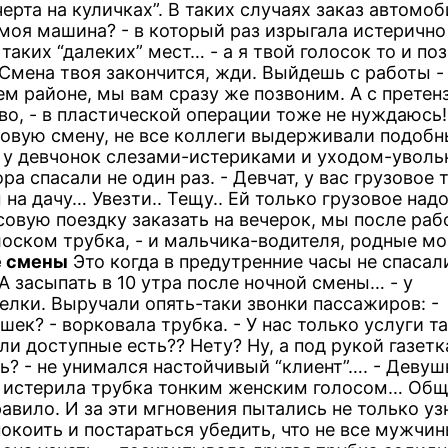
черта на куличках”. В таких случаях заказ автомо
 моя машина? - в который раз изрыгала истерично
 таких “далеких” мест… - а я твой голосок то и по
. Смена твоя закончится, жди. Выйдешь с работы -
шем районе, мы вам сразу же позвоним. А с прете
о, - в пластической операции тоже не нуждаюсь!.
асовую смену, не все коллеги выдерживали подоб
ь у девчонок слезами-истериками и уходом-уволь
 спасали не один раз. - Девчат, у вас грузовое 
 на дачу… Увезти.. Тещу.. Ей только грузовое надо
асовую поездку заказать на вечерок, мы после ра
оском трубка, - и мальчика-водителя, родные мо
 смены
Это когда в предутренние часы не спасали
А засыпать в 10 утра после ночной смены… - у
елки. Выручали опять-таки звонки пассажиров: -
шек? - ворковала трубка. - У нас только услуги та
ли доступные есть?? Нету? Ну, а под рукой газетк
? - не унимался настойчивый “клиент”…. - Девуш
- истерила трубка тонким женским голосом… Общ
равило. И за эти мгновения пытались не только уз
покоить и постараться убедить, что не все мужчин