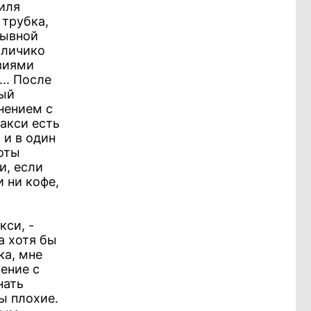
биля
 трубка,
зывной
 личико
нзиями
.. После
ный
нением с
такси есть
 и в один
боты
и, если
 ни кофе,
кси, -
а хотя бы
ка, мне
ение с
нать
ы плохие.