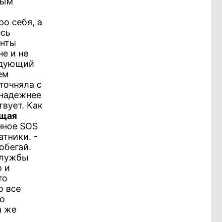
ным
о себя, а
есь
енты
е и не
ледующий
ем
точняла с
 надежнее
твует. Как
ющая
нное SOS
тники. -
обегай.
службы
о и
то
о все
то
а же