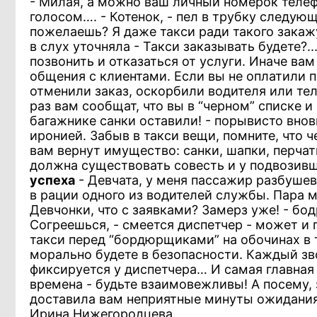
- Милая, а можно ваш личный номерок телеф
голосом…. - Котенок, - пел в трубку следующ
пожелаешь? Я даже такси ради такого закажу
в слух уточняла - Такси заказывать будете?.
позвонить и отказаться от услуги. Иначе ва
общения с клиентами. Если вы не оплатили п
отменили заказ, оскорбили водителя или тел
раз вам сообщат, что вы в “черном” списке 
багажнике санки оставили! - порывисто вно
иронией. Забыв в такси вещи, помните, что 
вам вернут имущество: санки, шапки, перчат
должна существовать совесть и у подвозивше
успеха
- Девчата, у меня пассажир разбушев
в рации одного из водителей службы. Пара 
Девчонки, что с заявками? Замерз уже! - бо
Согреешься, - смеется диспетчер - может 
такси перед “бордюрщиками” на обочинах в т
морально будете в безопасности. Каждый зво
фиксируется у диспетчера… И самая главная п
времена - будьте взаимовежливы! А посему,
доставила вам неприятные минуты ожидания 
Ирина Нижегородцева.