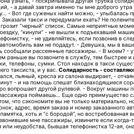
она узнать, - поскрипывала другая трубка солид
ий, - а давай завтра именно ты мне доброго утра
… - Вот где суженых найти можно, - улыбалась пр
.. Заказали такси и передумали ехать? Не поленит
м грозит “черный” список. Самые неприятные мом
оездку, “кинули” - не вышли к подъехавшей машин
ефонистку, - не удивляйтесь, если позвонив в с
и автомобиль вам не подадут. - Девушка, мы в ваш
вь сообщали рассеянные пассажиры. - В моем? - у
чем раньше вы позвоните в службу, тем быстрее и
ки, телефоны, сумки. Стол находок в такси сущес
го таксиста, и у вас.
Солидарность - составля
ался, пьяный, кресла из салона выдирает, - отчая
минут - и на помощь спешат близнаходящиеся сора
дро вопрошает другой рулевой. - Вокруг машины п
и пассажира поймаешь… Еще одно преимущество 
ом, что сэкономите вы не только материально, н
нок, адрес, время заказа и номер заказанного ав
амятка, хоть и “с бородой”, но востребованная в
 звонившие мне пассажиры, извините если когда-
или неудобства, бывшая телефонистка 12-ая, он