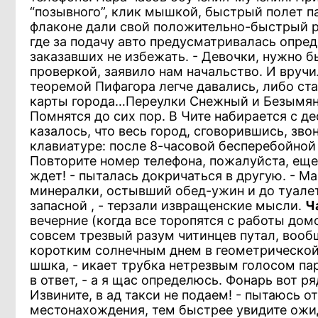
“позывного”, клик мышкой, быстрый полет п
флаконе дали свой положительно-быстрый ре
где за подачу авто предусматривалась опре
заказавших не избежать. - Девочки, нужно бы
проверкой, заявило нам начальство. И вручи
теоремой Пифагора легче давались, либо ста
карты города…Переулки Снежный и Безымя
Помнятся до сих пор. В Чите набирается с де
казалось, что весь город, сговорившись, зво
клавиатуре: после 8-часовой бесперебойной
Повторите номер телефона, пожалуйста, еще р
ждет! - пыталась докричаться в другую. - М
минералки, остывший обед-ужин и до туалета
запасной , - терзали извращенские мысли.
Ч
вечерние (когда все торопятся с работы домо
совсем трезвый разум читинцев путал, вообщ
коротким солнечным днем в геометрической 
шшка, - икает трубка нетрезвым голосом парен
в ответ, - а я щас определюсь. Фонарь вот р
Извините, в ад такси не подаем! - пытаюсь 
местонахождения, тем быстрее увидите ожи