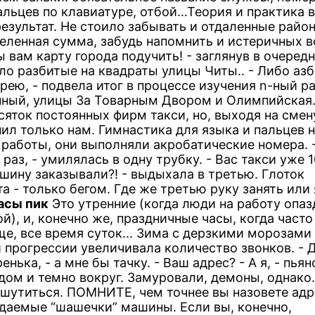
альцев по клавиатуре, отбой…Теория и практика 
зультат. Не стоило забывать и отдаленные район
деленная сумма, забудь напомнить и истеричных в
 вам карту города подучить! - заглянув в очередн
ло разбитые на квадраты улицы Читы.. - Либо азб
рею, - подвела итог в процессе изучения n-ный р
нный, улицы За Товарным Двором и Олимпийска
сяток постоянных фирм такси, но, выходя на смен
нил только нам. Гимнастика для языка и пальцев 
 работы, они выполняли акробатические номера. 
аз, - умилялась в одну трубку. - Вас такси уже 
ашину заказывали?! - выдыхала в третью. Глоток
 - только бегом. Где же третью руку занять или
асы пик
Это утренние (когда люди на работу опаз
й), и, конечно же, праздничные часы, когда часто
е, все время суток... Зима с дерзкими морозами
прогрессии увеличивала количество звонков. - Д
ька, - а мне бы тачку. - Ваш адрес? - А я, - пьян
ядом и темно вокруг. Замуровали, демоны, однако.
отшутиться. ПОМНИТЕ, чем точнее вы назовете адр
даемые “шашечки” машины. Если вы, конечно,