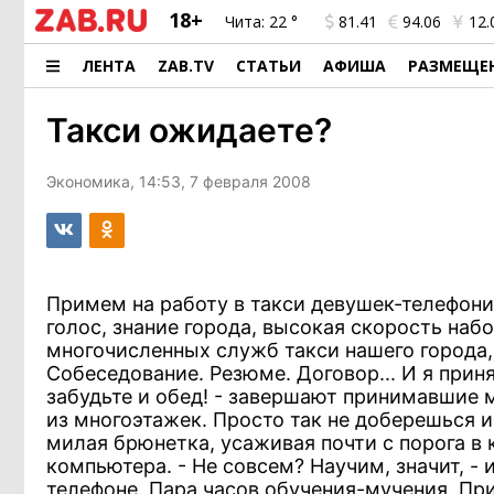
18+
Чита:
22 °
81.41
94.06
12.
ЛЕНТА
ZAB.TV
СТАТЬИ
АФИША
РАЗМЕЩЕ
Такси ожидаете?
Экономика, 14:53, 7 февраля 2008
Примем на работу в такси девушек-телефонист
голос, знание города, высокая скорость на
многочисленных служб такси нашего города,
Собеседование. Резюме. Договор... И я приня
забудьте и обед! - завершают принимавшие 
из многоэтажек. Просто так не доберешься и
милая брюнетка, усаживая почти с порога в 
компьютера. - Не совсем? Научим, значит, -
телефоне. Пара часов обучения-мучения. Пр