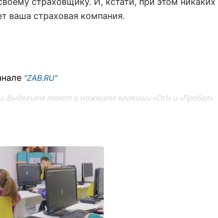
своему страховщику. И, кстати, при этом никаких
ает ваша страховая компания.
анале
"ZAB.RU"
. Выделите текст и нажмите клавиши «Ctrl» и «Пробел»