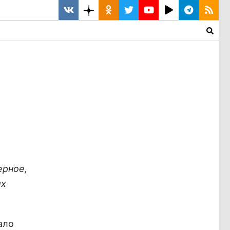
ерное,
их
ало