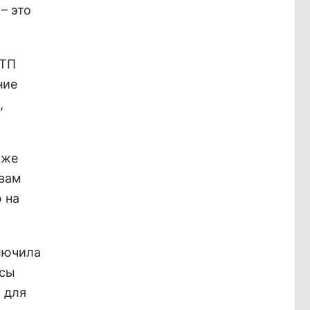
– это
ДТП
ние
,
 же
 вам
 на
ключила
исы
 для