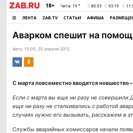
18+
Чита:
19 °
80.93
93.19
11.
ЛЕНТА
ZAB.TV
СТАТЬИ
АФИША
РАЗМЕЩЕ
Аварком спешит на помощ
Авто, 15:05, 25 апреля 2012
С марта повсеместно вводится новшество 
Если с марта вы еще ни разу не совершили Д
еще ни разу не сталкивались с работой авари
случаях нужно его вызывать, расскажем в эт
Службы аварийных комиссаров начали появля