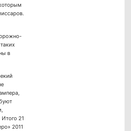
 которым
миссаров.
дорожно-
 таких
ны в
некий
не
ампера,
ебуют
и,
 Итого 21
ро» 2011