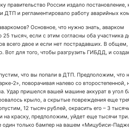
ьку правительство России издало постановление,
ии ДТП и регламентировало работу аварийных ко
аваркомов? Основное, что нужно знать, аварком
25 тысяч, если с этим согласны оба участника 
в всего двое и если нет пострадавших. В общем,
. Вот для того, чтобы разгрузить ГИБДД, и созда
устим, что вы попали в ДТП. Предположим, что 
рке-2», поворачивая налево со второстепенной, 
ла. Удар пришелся вашей машине аккурат в угол б
ировалось крыло, а скрытые повреждения еще тр
пустим, 12 тысяч рублей, окрасить его – 3 тысяч
 и на краску, предположим, уйдет еще тысячи три.
е один только бампер на вашем «Мицубиси-Падже