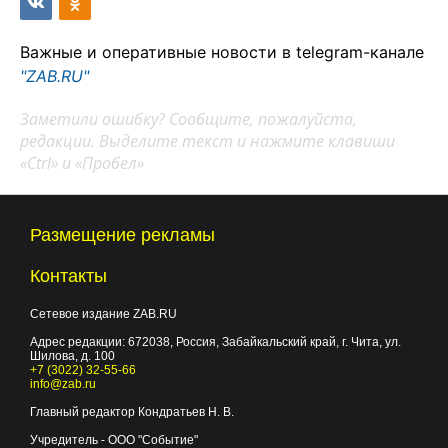
Важные и оперативные новости в telegram-канале
"ZAB.RU"
Заметили ошибку? Сообщите, пожалуйста,
редакции. Выделите текст и нажмите клавиши
«Ctrl» и «Пробел»
Размещение рекламы
Контакты
Сетевое издание ZAB.RU
Адрес редакции:
672038
, Россия, Забайкальский край, г.
Чита
,
ул.
Шилова, д. 100
+7 (3022) 32-55-66
info@zab.ru
Главный редактор Кондратьев Н. В.
Учредитель - ООО "Событие"