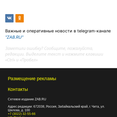
Важные и оперативные новости в telegram-канале
"ZAB.RU"
Заметили ошибку? Сообщите, пожалуйста,
редакции. Выделите текст и нажмите клавиши
«Ctrl» и «Пробел»
Размещение рекламы
Контакты
Сетевое издание ZAB.RU
Адрес редакции:
672038
, Россия, Забайкальский край, г.
Чита
,
ул.
Шилова, д. 100
+7 (3022) 32-55-66