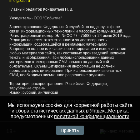
info@zab.ru
Главный редактор Кондратьев Н. В.
Учредитель - ООО "Событие"
Зарегистрировано Федеральной службой по надзору в сфере
связи, информационных технологий и массовых коммуникаций.
Регистрационный номер: ЭЛ № ФС 77 - 75882 от 24 июня 2019 года
Редакция не несет ответственности за достоверность
информации, содержащейся в рекламных материалах
Запрещено полное или частичное копирование и использование
любых материалов сайта, как составных произведений, включая
тексты и изображения. При любом использовании данных
материалов в электронных СМИ, ссылка на данный сайт
обязательна. Объем цитирования информации не должен
превышать цель цитирования. При использовании в печатных
СМИ, необходимо письменное разрешение редакции.
Территория распространения: Российская Федерация,
зарубежные страны
Языки: русский, английский
Политика в отношении обработки персональных данных
Мы используем cookies для корректной работы сайта
© 2007 - 2026
Портал Читы и Забайкальского края
и сбора статистических данных в Яндекс.Метрика,
предусмотренных
политикой конфиденциальности
Принять
18+