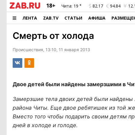
18+
Чита:
19 °
82.17
94.84
12.
ЛЕНТА
ZAB.TV
СТАТЬИ
АФИША
РАЗМЕЩЕ
Смерть от холода
Происшествия, 13:10, 11 января 2013
Двое детей были найдены замерзшими в Чит
Замерзшие тела двоих детей были найдены 2
района Читы. Еще двое ребятишек из той ж
Вместо того чтобы подарить своим детям пр
дней в холоде и голоде.