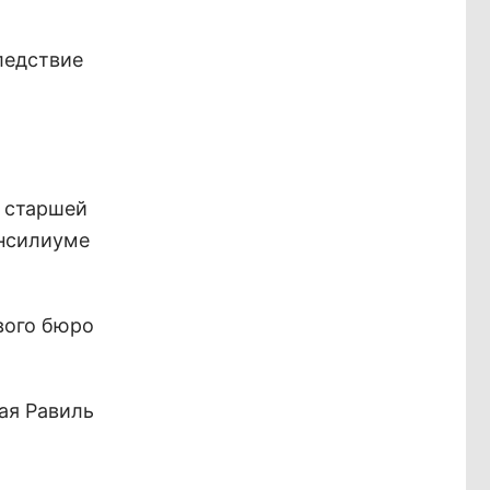
ледствие
т старшей
онсилиуме
вого бюро
ая Равиль