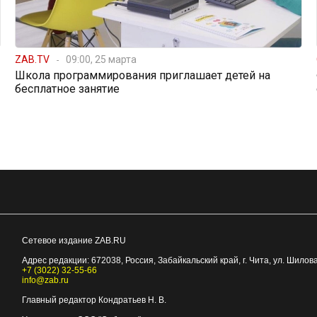
ZAB.TV
09:00, 25 марта
Школа программирования приглашает детей на
бесплатное занятие
Сетевое издание ZAB.RU
Адрес редакции:
672038
, Россия, Забайкальский край, г.
Чита
,
ул. Шилова
+7 (3022) 32-55-66
info@zab.ru
Главный редактор Кондратьев Н. В.