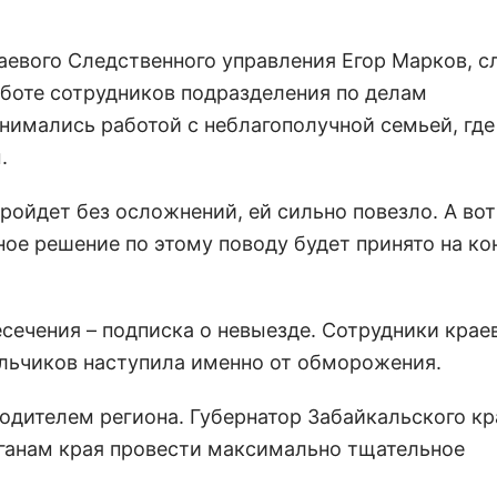
раевого Следственного управления Егор Марков, с
боте сотрудников подразделения по делам
нимались работой с неблагополучной семьей, где
.
ройдет без осложнений, ей сильно повезло. А во
ное решение по этому поводу будет принято на к
есечения – подписка о невыезде. Сотрудники крае
льчиков наступила именно от обморожения.
водителем региона. Губернатор Забайкальского кр
ганам края провести максимально тщательное