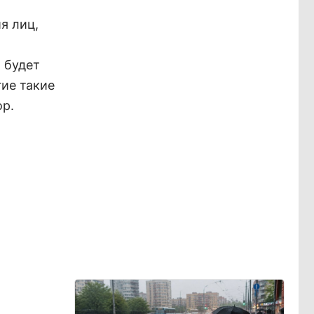
я лиц,
 будет
гие такие
ор.