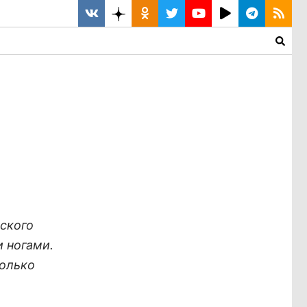
ского
 ногами.
колько