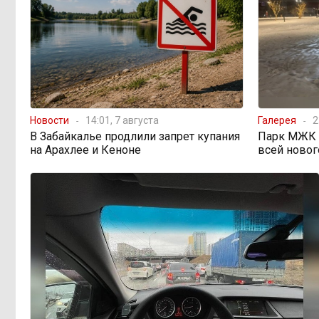
Новости
14:01, 7 августа
Галерея
2
В Забайкалье продлили запрет купания
Парк МЖК в
на Арахлее и Кеноне
всей новог