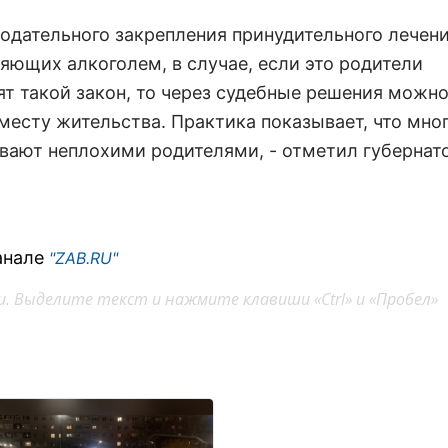
нодательного закрепления принудительного лечени
ющих алкоголем, в случае, если это родители
ят такой закон, то через судебные решения можно
месту жительства. Практика показывает, что мно
вают неплохими родителями, - отметил губернат
анале
"ZAB.RU"
. Выделите текст и нажмите клавиши «Ctrl» и «Пробел»