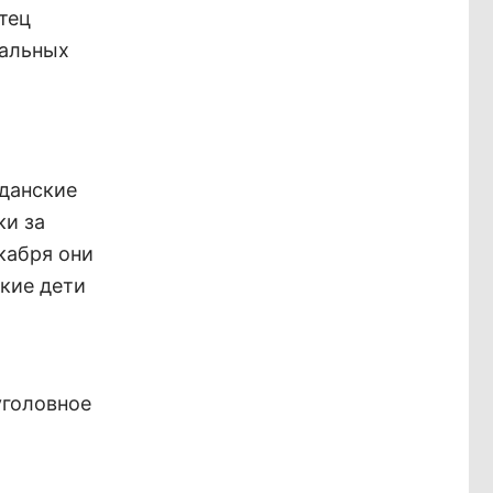
тец
тальных
жданские
ки за
кабря они
ькие дети
уголовное