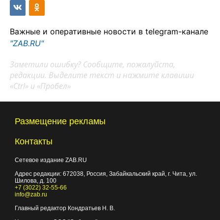
Важные и оперативные новости в telegram-канале
"ZAB.RU"
Заметили ошибку? Сообщите, пожалуйста,
редакции. Выделите текст и нажмите клавиши
«Ctrl» и «Пробел»
Размещение рекламы
Контакты
Сетевое издание ZAB.RU
Адрес редакции:
672038
, Россия, Забайкальский край, г.
Чита
,
ул.
Шилова, д. 100
+7 (3022) 32-55-66
info@zab.ru
Главный редактор Кондратьев Н. В.