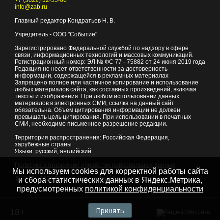
+7 (3022) 32-55-66
info@zab.ru
Главный редактор Кондратьев Н. В.
Учредитель - ООО "Событие"
Зарегистрировано Федеральной службой по надзору в сфере
связи, информационных технологий и массовых коммуникаций.
Регистрационный номер: ЭЛ № ФС 77 - 75882 от 24 июня 2019 года
Редакция не несет ответственности за достоверность
информации, содержащейся в рекламных материалах
Запрещено полное или частичное копирование и использование
любых материалов сайта, как составных произведений, включая
тексты и изображения. При любом использовании данных
материалов в электронных СМИ, ссылка на данный сайт
обязательна. Объем цитирования информации не должен
превышать цель цитирования. При использовании в печатных
СМИ, необходимо письменное разрешение редакции.
Территория распространения: Российская Федерация,
зарубежные страны
Языки: русский, английский
Политика в отношении обработки персональных данных
Мы используем cookies для корректной работы сайта
© 2007 - 2026
Портал Читы и Забайкальского края
и сбора статистических данных в Яндекс.Метрика,
предусмотренных
политикой конфиденциальности
Принять
18+