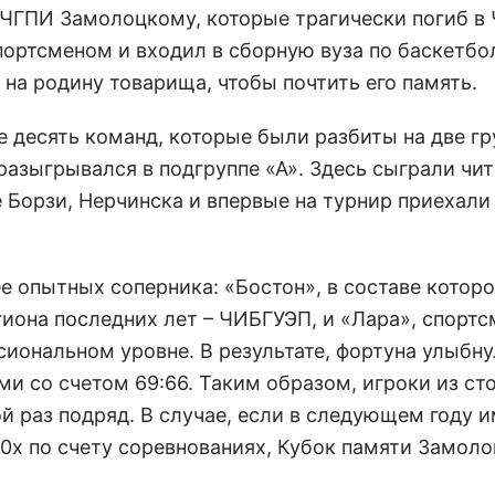
ЧГПИ Замолоцкому, которые трагически погиб в 
портсменом и входил в сборную вуза по баскетбо
на родину товарища, чтобы почтить его память.
е десять команд, которые были разбиты на две г
 разыгрывался в подгруппе «А». Здесь сыграли чи
 Борзи, Нерчинска и впервые на турнир приехали
е опытных соперника: «Бостон», в составе которо
иона последних лет – ЧИБГУЭП, и «Лара», спорт
иональном уровне. В результате, фортуна улыбну
ми со счетом 69:66. Таким образом, игроки из с
й раз подряд. В случае, если в следующем году и
0х по счету соревнованиях, Кубок памяти Замоло