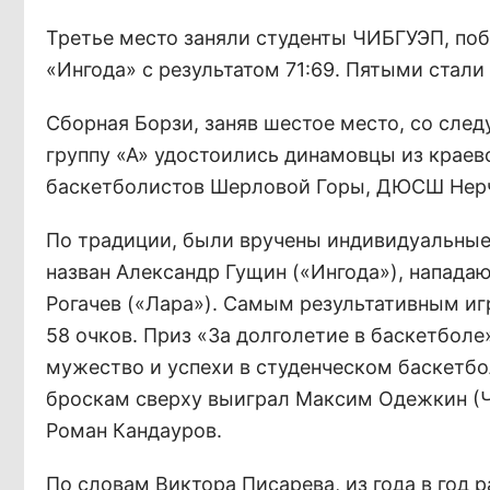
Третье место заняли студенты ЧИБГУЭП, поб
«Ингода» с результатом 71:69. Пятыми стали
Сборная Борзи, заняв шестое место, со следу
группу «А» удостоились динамовцы из краево
баскетболистов Шерловой Горы, ДЮСШ Нерч
По традиции, были вручены индивидуальные
назван Александр Гущин («Ингода»), напада
Рогачев («Лара»). Самым результативным иг
58 очков. Приз «За долголетие в баскетболе
мужество и успехи в студенческом баскетбо
броскам сверху выиграл Максим Одежкин (Ч
Роман Кандауров.
По словам Виктора Писарева, из года в год