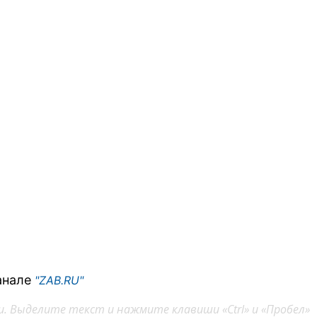
анале
"ZAB.RU"
. Выделите текст и нажмите клавиши «Ctrl» и «Пробел»