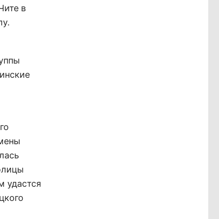
Чите в
лу.
руппы
тинские
го
смены
лась
толицы
м удастся
цкого