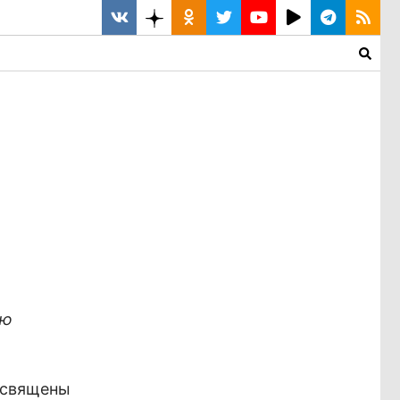
ию
освящены