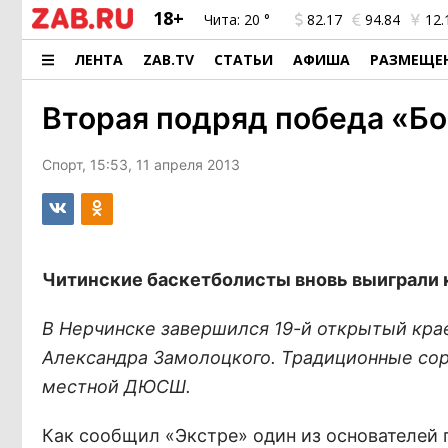
18+
Чита:
20 °
82.17
94.84
12.
ЛЕНТА
ZAB.TV
СТАТЬИ
АФИША
РАЗМЕЩЕ
Вторая подряд победа «Б
Спорт, 15:53, 11 апреля 2013
Читинские баскетболисты вновь выиграли к
В Нерчинске завершился 19-й открытый кра
Александра Замолоцкого. Традиционные сор
местной ДЮСШ.
Как сообщил «Экстре» один из основателей