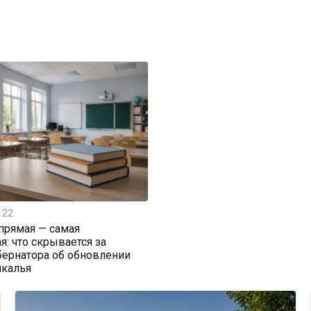
:22
прямая — самая
я: что скрывается за
бернатора об обновлении
йкалья