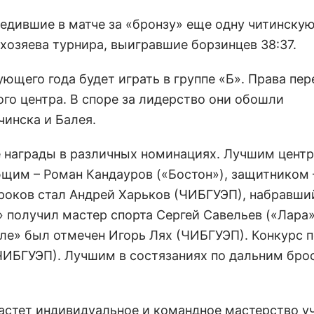
едившие в матче за «бронзу» еще одну читинску
 хозяева турнира, выигравшие борзинцев 38:37.
ющего года будет играть в группе «Б». Права пер
го центра. В споре за лидерство они обошли
инска и Балея.
 награды в различных номинациях. Лучшим цент
ющим – Роман Кандауров («Бостон»), защитником 
роков стал Андрей Харьков (ЧИБГУЭП), набравший
» получил мастер спорта Сергей Савельев («Лара»
ле» был отмечен Игорь Лях (ЧИБГУЭП). Конкурс 
ИБГУЭП). Лучшим в состязаниях по дальним бро
 растет индивидуальное и командное мастерство у