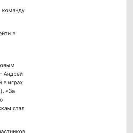
ю команду
ейти в
ровым
– Андрей
 в играх
). «За
по
скам стал
частников