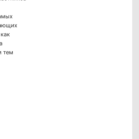
самых
нающих
 как
а
и тем