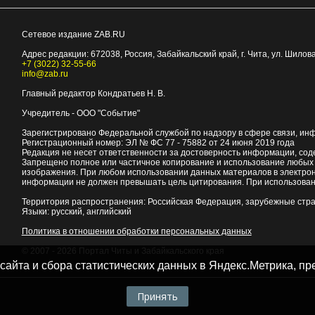
Сетевое издание ZAB.RU
Адрес редакции:
672038
, Россия, Забайкальский край, г.
Чита
,
ул. Шилова
+7 (3022) 32-55-66
info@zab.ru
Главный редактор Кондратьев Н. В.
Учредитель - ООО "Событие"
Зарегистрировано Федеральной службой по надзору в сфере связи, ин
Регистрационный номер: ЭЛ № ФС 77 - 75882 от 24 июня 2019 года
Редакция не несет ответственности за достоверность информации, со
Запрещено полное или частичное копирование и использование любых м
изображения. При любом использовании данных материалов в электро
информации не должен превышать цель цитирования. При использован
Территория распространения: Российская Федерация, зарубежные стр
Языки: русский, английский
Политика в отношении обработки персональных данных
© 2007 - 2026
Портал Читы и Забайкальского края
 сайта и сбора статистических данных в Яндекс.Метрика, 
Принять